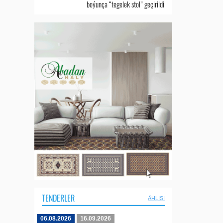
boýunça “tegelek stol” geçirildi
TENDERLER
ÄHLISI
06.08.2026
16.09.2026