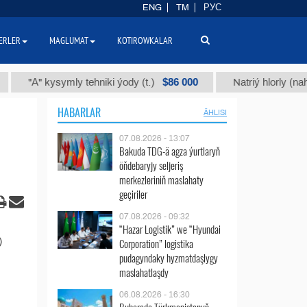
ENG
TM
РУС
ERLER
MAGLUMAT
KOTIROWKALAR
$86 000
"А" kysymly tehniki ýody (t.)
Natriý hlorly (nahar du
HABARLAR
ÄHLISI
07.08.2026 - 13:07
Bakuda TDG-ä agza ýurtlaryň
öňdebaryjy seljeriş
merkezleriniň maslahaty
geçiriler
07.08.2026 - 09:32
“Hazar Logistik” we “Hyundai
)
Corporation” logistika
pudagyndaky hyzmatdaşlygy
maslahatlaşdy
06.08.2026 - 16:30