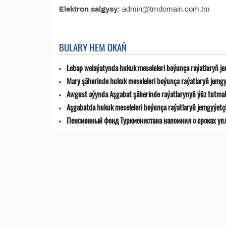
Elektron salgysy:
admin@tmdomain.com.tm
BULARY HEM OKAŇ
Lebap welaýatynda hukuk meseleleri boýunça raýatlaryň jemg
Mary şäherinde hukuk meseleleri boýunça raýatlaryň jemgyýet
Awgust aýynda Aşgabat şäherinde raýatlarynyň ýüz tutmala
Aşgabatda hukuk meseleleri boýunça raýatlaryň jemgyýetçilik
Пенсионный фонд Туркменистана напомнил о сроках уп