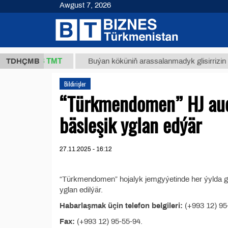
Awgust 7, 2026
37,8 ТМТ
g.)
TDHÇMB
Buýan köküniň arassalanmadyk glisirrizin turşu
Bildirişler
“Türkmendomen” HJ aud
bäsleşik yglan edýär
27.11.2025 - 16:12
“Türkmendomen” hojalyk jemgyýetinde her ýylda ge
yglan edilýär.
Habarlaşmak üçin telefon belgileri:
(+993 12) 95
Fax:
(+993 12) 95-55-94.