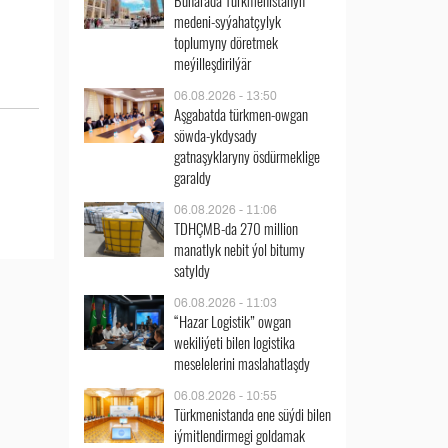
Buharada Türkmenistanyň
medeni-syýahatçylyk
toplumyny döretmek
meýilleşdirilýär
06.08.2026 - 13:50
Aşgabatda türkmen-owgan
söwda-ykdysady
gatnaşyklaryny ösdürmeklige
garaldy
06.08.2026 - 11:06
TDHÇMB-da 270 million
manatlyk nebit ýol bitumy
satyldy
06.08.2026 - 11:03
“Hazar Logistik” owgan
wekiliýeti bilen logistika
meselelerini maslahatlaşdy
06.08.2026 - 10:55
Türkmenistanda ene süýdi bilen
iýmitlendirmegi goldamak