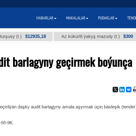
HABARLAR
MAKALALAR
PUDAKLAR
TEND
$12935,18
$300
sy (t.)
Az kükürtli ýakyş mazudy (t.)
it barlagyny geçirmek boýunça
çirilýän daşky audit barlagyny amala aşyrmak üçin bäsleşik (tender
-55-96,