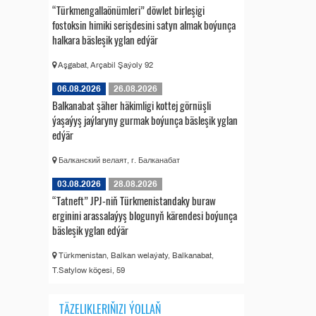
“Türkmengallaönümleri” döwlet birleşigi
fostoksin himiki serişdesini satyn almak boýunça
halkara bäsleşik yglan edýär
Aşgabat, Arçabil Şaýoly 92
06.08.2026
26.08.2026
Balkanabat şäher häkimligi kottej görnüşli
ýaşaýyş jaýlaryny gurmak boýunça bäsleşik yglan
edýär
Балканский велаят, г. Балканабат
03.08.2026
28.08.2026
“Tatneft” JPJ-niň Türkmenistandaky buraw
erginini arassalaýyş blogunyň kärendesi boýunça
bäsleşik yglan edýär
Türkmenistan, Balkan welaýaty, Balkanabat,
T.Satylow köçesi, 59
TÄZELIKLERIŇIZI ÝOLLAŇ