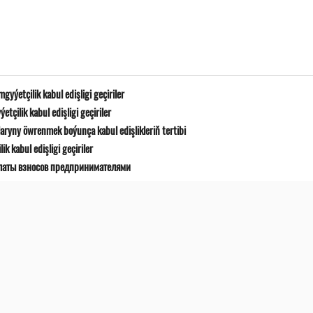
yýetçilik kabul edişligi geçiriler
çilik kabul edişligi geçiriler
ryny öwrenmek boýunça kabul edişlikleriň tertibi
 kabul edişligi geçiriler
латы взносов предпринимателями