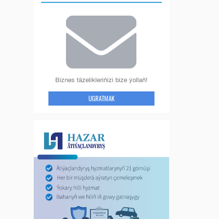
Biznes täzelikleriňizi bize ýollaň!
UGRATMAK