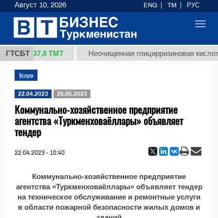
Август 10, 2026
ENG
TM
РУС
Toggl
navig
37,8 ТМТ
 1 (кг.)
ГТСБТ
Неочищенная глицирризиновая кислот
Услуги
22.04.2023
26.05.2023
Коммунально-хозяйственное предприятие
агентства «Туркменховаёллары» объявляет
тендер
22.04.2023 - 10:40
Коммунально-хозяйственное предприятие
агентства «Туркменховаёллары» объявляет тендер
на техническое обслуживание и ремонтные услуги
в области пожарной безопасности жилых домов и
зданий