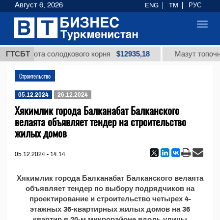
Август 6, 2026
ENG
TM
РУС
Toggl
navig
$12935,18
вая кислота солодкового корня
ГТСБТ
Мазут топочны
Строительство
05.12.2024
26.12.2024
Хякимлик города Балканабат Балканского
велаята объявляет тендер на строительство
жилых домов
05.12.2024 - 14:14
Хякимлик города Балканабат Балканского велаята
объявляет тендер по выбору подрядчиков на
проектирование и строительство четырех 4-
этажных 36-квартирных жилых домов на 36
квартир в 20-м микрорайоне вдоль улицы