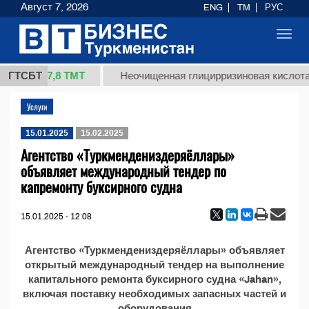
Август 7, 2026
ENG
TM
РУС
Toggl
navig
37,8 ТМТ
 (кг.)
ГТСБТ
Неочищенная глицирризиновая кислота 
Услуги
15.01.2025
15.02.2025
Агентство «Туркмендениздеряёллары»
объявляет международный тендер по
капремонту буксирного судна
15.01.2025 - 12:08
Агентство «Туркмендениздеряёллары» объявляет
открытый международный тендер на выполнение
капитального ремонта буксирного судна «Jahan»,
включая поставку необходимых запасных частей и
оборудования