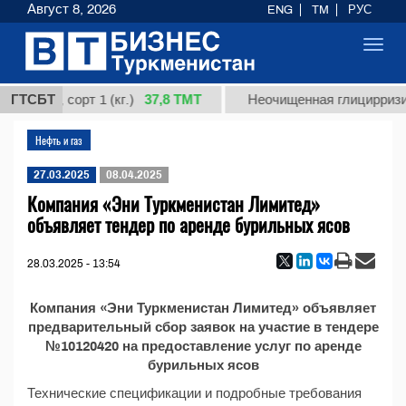
Август 8, 2026
ENG
TM
РУС
Toggl
navig
37,8 ТМТ
ардная, сорт 1 (кг.)
ГТСБТ
Неочищенная глицирризин
Нефть и газ
27.03.2025
08.04.2025
Компания «Эни Туркменистан Лимитед»
объявляет тендер по аренде бурильных ясов
28.03.2025 - 13:54
Компания «Эни Туркменистан Лимитед» объявляет
предварительный сбор заявок на участие в тендере
№10120420 на предоставление услуг по аренде
бурильных ясов
Технические спецификации и подробные требования