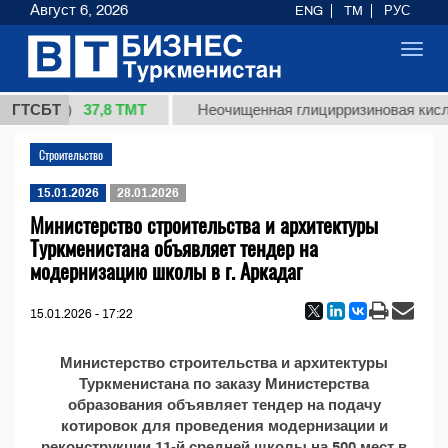
Август 6, 2026
ENG
TM
РУС
Toggl
navig
37,8 ТМТ
т 1 (кг.)
ГТСБТ
Неочищенная глицирризиновая кисло
Строительство
15.01.2026
28.01.2026
Министерство строительства и архитектуры
Туркменистана объявляет тендер на
модернизацию школы в г. Аркадаг
15.01.2026 - 17:22
Министерство строительства и архитектуры
Туркменистана по заказу Министерства
образования объявляет тендер на подачу
котировок для проведения модернизации и
реконструкции 11-й средней школы на 500 мест в