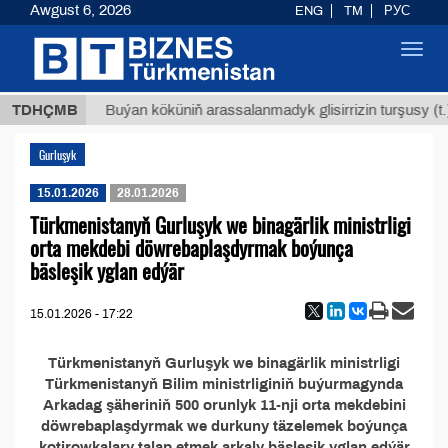
Awgust 6, 2026
ENG
TM
РУС
Toggl
navig
,8 ТМТ
TDHÇMB
Buýan köküniň arassalanmadyk glisirrizin turşusy (t.)
Gurluşyk
15.01.2026
28.01.2026
Türkmenistanyň Gurluşyk we binagärlik ministrligi
orta mekdebi döwrebaplaşdyrmak boýunça
bäsleşik yglan edýär
15.01.2026 - 17:22
Türkmenistanyň Gurluşyk we binagärlik ministrligi
Türkmenistanyň Bilim ministrliginiň buýurmagynda
Arkadag şäheriniň 500 orunlyk 11-nji orta mekdebini
döwrebaplaşdyrmak we durkuny täzelemek boýunça
kotirowkalary talap etmek arkaly bäsleşik yglan edýär