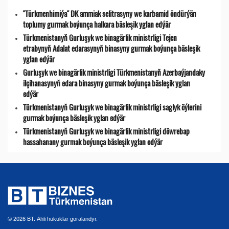
"Türkmenhimiýa" DK ammiak selitrasyny we karbamid öndürýän
toplumy gurmak boýunça halkara bäsleşik yglan edýär
Türkmenistanyň Gurluşyk we binagärlik ministrligi Tejen
etrabynyň Adalat edarasynyň binasyny gurmak boýunça bäsleşik
yglan edýär
Gurluşyk we binagärlik ministrligi Türkmenistanyň Azerbaýjandaky
ilçihanasynyň edara binasyny gurmak boýunça bäsleşik yglan
edýär
Türkmenistanyň Gurluşyk we binagärlik ministrligi saglyk öýlerini
gurmak boýunça bäsleşik yglan edýär
Türkmenistanyň Gurluşyk we binagärlik ministrligi döwrebap
hassahanany gurmak boýunça bäsleşik yglan edýär
© 2026 BT. Ähli hukuklar goralandyr.