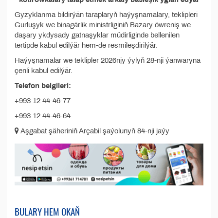
Gyzyklanma bildirýän taraplaryň haýyşnamalary, teklipleri
Gurluşyk we binagärlik ministrliginiň Bazary öwreniş we
daşary ykdysady gatnaşyklar müdirliginde bellenilen
tertipde kabul edilýär hem-de resmileşdirilýär.
Haýyşnamalar we teklipler 2026­njy ýylyň 28-nji ýanwaryna
çenli kabul edilýär.
Telefon belgileri:
+993 12 44-46-77
+993 12 44-46-64
Aşgabat şäheriniň Arçabil şaýolunyň 84-nji jaýy
BULARY HEM OKAŇ