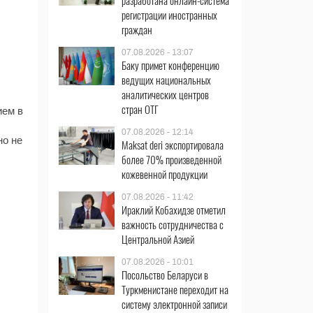
разработана онлайн-система
регистрации иностранных
граждан
07.08.2026 - 13:07
Баку примет конференцию
ведущих национальных
аналитических центров
стран ОТГ
ием в
07.08.2026 - 12:14
но не
Maksat deri экспортировала
более 70% произведенной
кожевенной продукции
07.08.2026 - 11:42
Ираклий Кобахидзе отметил
важность сотрудничества с
Центральной Азией
07.08.2026 - 10:01
Посольство Беларуси в
Туркменистане переходит на
систему электронной записи