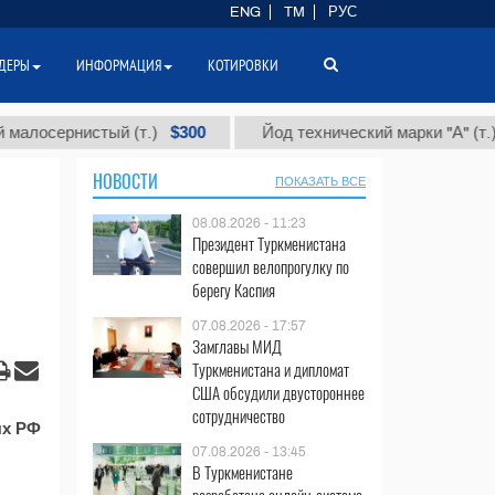
ENG
TM
РУС
ДЕРЫ
ИНФОРМАЦИЯ
КОТИРОВКИ
$300
$86
осернистый (т.)
Йод технический марки "А" (т.)
НОВОСТИ
ПОКАЗАТЬ ВСЕ
08.08.2026 - 11:23
Президент Туркменистана
совершил велопрогулку по
берегу Каспия
07.08.2026 - 17:57
Замглавы МИД
Туркменистана и дипломат
США обсудили двустороннее
сотрудничество
ях РФ
07.08.2026 - 13:45
В Туркменистане