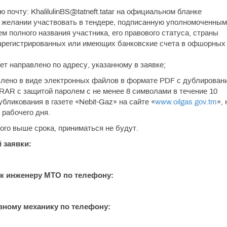
почту: KhalilulinBS@tatneft.tatar на официальном бланке
о желании участвовать в тендере, подписанную уполномоченным
м полного названия участника, его правового статуса, страны
 зарегистрированных или имеющих банковские счета в офшорных
т направлено по адресу, указанному в заявке;
лено в виде электронных файлов в формате PDF с дублирован
RAR с защитой паролем с не менее 8 символами в течение 10
бликования в газете «Nebit-Gaz» на сайте «
www.oilgas.gov.tm
», 
 рабочего дня.
го выше срока, приниматься не будут.
 заявки:
к инженеру МТО по телефону:
вному механику по телефону: