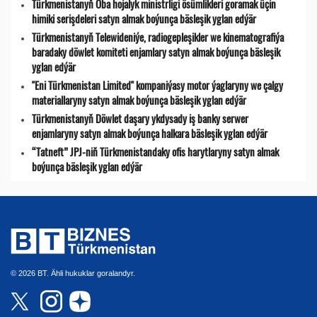
Türkmenistanyň Oba hojalyk ministrligi ösümlikleri goramak üçin
himiki serişdeleri satyn almak boýunça bäsleşik yglan edýär
Türkmenistanyň Telewideniýe, radio­gepleşikler we kinematografiýa
baradaky döwlet komiteti enjamlary satyn almak boýunça bäsleşik
yglan edýär
"Eni Türkmenistan Limited" kompaniýasy motor ýaglaryny we çalgy
materiallaryny satyn almak boýunça bäsleşik yglan edýär
Türkmenistanyň Döwlet daşary ykdysady iş banky serwer
enjamlaryny satyn almak boýunça halkara bäsleşik yglan edýär
“Tatneft” JPJ-niň Türkmenistandaky ofis harytlaryny satyn almak
boýunça bäsleşik yglan edýär
© 2026 BT. Ähli hukuklar goralandyr.