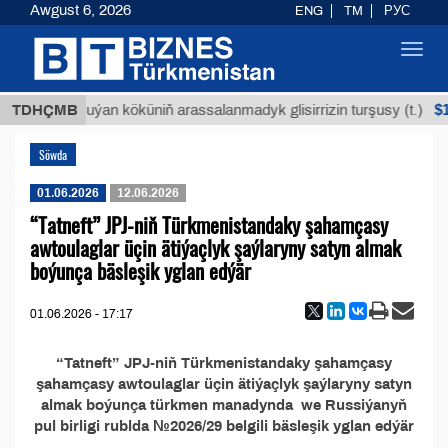
Awgust 6, 2026
ENG
TM
РУС
Toggl
navig
МТ
$12
TDHÇMB
Buýan köküniň arassalanmadyk glisirrizin turşusy (t.)
Söwda
01.06.2026
12.06.2026
“Tatneft” JPJ-niň Türkmenistandaky şahamçasy
awtoulaglar üçin ätiýaçlyk şaýlaryny satyn almak
boýunça bäsleşik yglan edýär
01.06.2026 - 17:17
“Tatneft” JPJ-niň Türkmenistandaky şahamçasy
şahamçasy awtoulaglar üçin ätiýaçlyk şaýlaryny satyn
almak boýunça türkmen manadynda we Russiýanyň
pul birligi rublda №2026/29 belgili bäsleşik yglan edýär