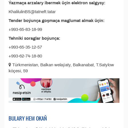
Ýazmaça arzalary ibermek üçin elektron salgysy:
KhalilulinBS@tatneft.tatar
Tender boýunça goşmaça maglumat almak üçin:
+993-65-83-18-99
Tehniki soraglar boýunça:
+993-65-35-12-57
+993-62-74-18-80
Türkmenistan, Balkan welaýaty, Balkanabat, T.Satylow
köçesi, 59
BULARY HEM OKAŇ