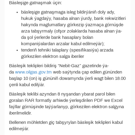
Bäsleşige gatnaşmak üçin:
bäsleşige gatnaşmaga isleg bildirýäniň doly ady,
hukuk ýagdaýy, hasaba alnan ýurdy, bank rekwizitleri
hakynda maglumatlary görkezip ýazmaça görnüşde
arza tabşyrmaly (ofşor zolaklarda hasaba alnan ýa-
da şol ýerlerde bank hasaplary bolan
kompaniýalardan arzalar kabul edilmeýär);
tenderiň tehniki talaplary (spesifikasiýa) arzada
görkezilen elektron salga iberiler
Bäsleşik teklipleri bildiriş “Nebit-Gaz” gazetinde ýa-
da
www.oilgas.gov.tm
web saýtynda çap edilen gününden
başlap 10 (on) iş gününiň dowamynda ýerli wagt bilen 18.00
çenli kabul edilýär.
Bäsleşik teklibi azyndan 8 nyşandan ybarat parol bilen
goralan RAR formatly arhiwde ýerleşdirilen PDF we Excel
faýllar görnüşinde taýýarlanyp, görkezilen elektron salgyna
iberilmelidir.
Bellenen möhletden giç tabşyrylan bäsleşik teklipleri kabul
edilmeýär.