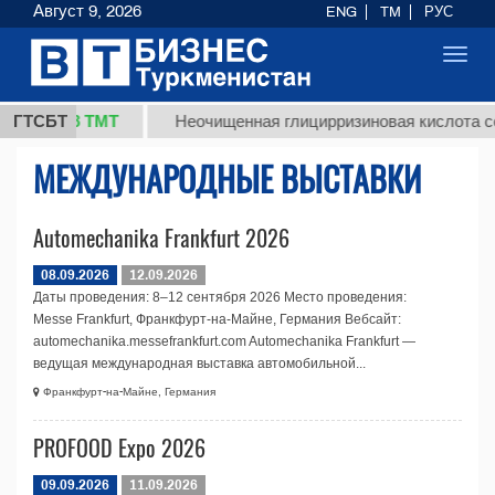
Август 9, 2026
ENG
TM
РУС
Toggl
navig
37,8 ТМТ
кг.)
ГТСБТ
Неочищенная глицирризиновая кислота со
МЕЖДУНАРОДНЫЕ ВЫСТАВКИ
Automechanika Frankfurt 2026
08.09.2026
12.09.2026
Даты проведения: 8–12 сентября 2026 Место проведения:
Messe Frankfurt, Франкфурт-на-Майне, Германия Вебсайт:
automechanika.messefrankfurt.com Automechanika Frankfurt —
ведущая международная выставка автомобильной...
Франкфурт-на-Майне, Германия
PROFOOD Expo 2026
09.09.2026
11.09.2026