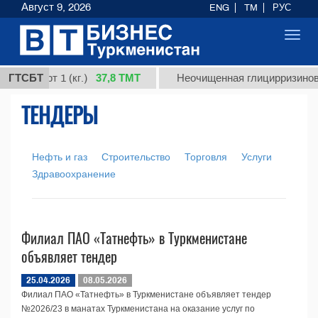
Август 9, 2026
ENG
TM
РУС
Toggl
navig
37,8 ТМТ
я, сорт 1 (кг.)
ГТСБТ
Неочищенная глицирризиновая
ТЕНДЕРЫ
Нефть и газ
Строительство
Торговля
Услуги
Здравоохранение
Филиал ПАО «Татнефть» в Туркменистане
объявляет тендер
25.04.2026
08.05.2026
Филиал ПАО «Татнефть» в Туркменистане объявляет тендер
№2026/23 в манатах Туркменистана на оказание услуг по