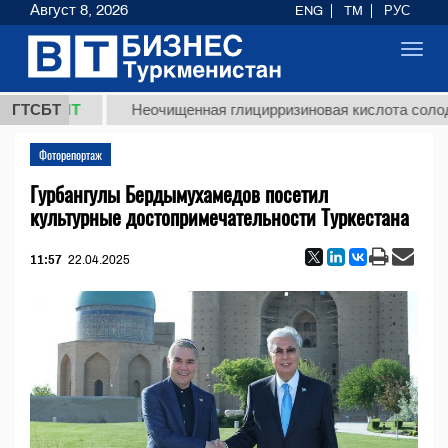
Август 8, 2026
ENG
TM
РУС
Toggl
navig
ТМТ
ГТСБТ
Неочищенная глицирризиновая кислота солодкового 
Фоторепортаж
Гурбангулы Бердымухамедов посетил
культурные достопримечательности Туркестана
11:57
22.04.2025