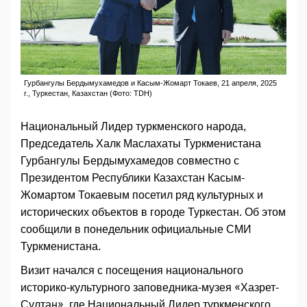
Гурбангулы Бердымухамедов и Касым-Жомарт Токаев, 21 апреля, 2025
г., Туркестан, Казахстан (Фото: TDH)
Национальный Лидер туркменского народа,
Председатель Халк Маслахаты Туркменистана
Гурбангулы Бердымухамедов совместно с
Президентом Республики Казахстан Касым-
Жомартом Токаевым посетил ряд культурных и
исторических объектов в городе Туркестан. Об этом
сообщили в понедельник официальные СМИ
Туркменистана.
Визит начался с посещения национального
историко-культурного заповедника-музея «Хазрет-
Султан», где Национальный Лидер туркменского