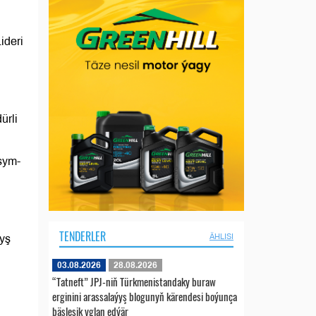
ideri
ürli
sym-
TENDERLER
ÄHLISI
lyş
03.08.2026
28.08.2026
“Tatneft” JPJ-niň Türkmenistandaky buraw
erginini arassalaýyş blogunyň kärendesi boýunça
bäsleşik yglan edýär