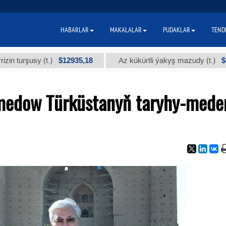
HABARLAR
MAKALALAR
PUDAKLAR
TEND
$12935,18
$300
usy (t.)
Az kükürtli ýakyş mazudy (t.)
edow Türküstanyň taryhy-mede