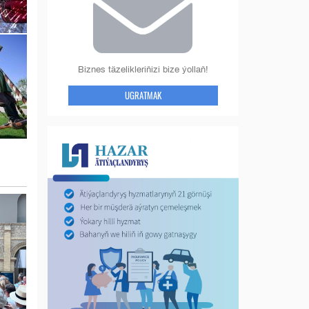
Biznes täzelikleriňizi bize ýollaň!
UGRATMAK