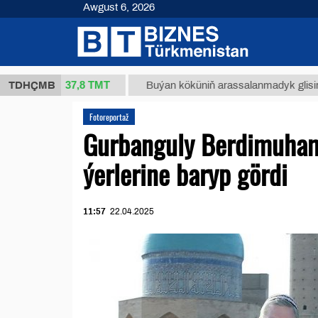
Awgust 6, 2026
37,8 ТМТ
kg.)
TDHÇMB
Buýan köküniň arassalanmadyk glisirrizin turş
Fotoreportaž
Gurbanguly Berdimuham
ýerlerine baryp gördi
11:57
22.04.2025