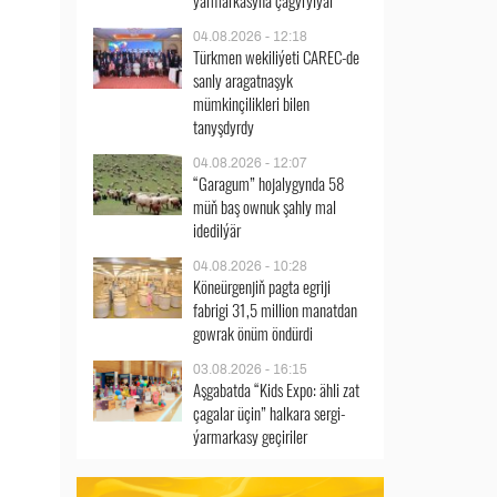
ýarmarkasyna çagyrylýar
04.08.2026 - 12:18
Türkmen wekiliýeti CAREC-de
sanly aragatnaşyk
mümkinçilikleri bilen
tanyşdyrdy
04.08.2026 - 12:07
“Garagum” hojalygynda 58
müň baş ownuk şahly mal
idedilýär
04.08.2026 - 10:28
Köneürgenjiň pagta egriji
fabrigi 31,5 million manatdan
gowrak önüm öndürdi
03.08.2026 - 16:15
Aşgabatda “Kids Expo: ähli zat
çagalar üçin” halkara sergi-
ýarmarkasy geçiriler