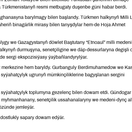
da Türkmenistanyň resmi metbugaty duşenbe güni habar berdi.
aghanasyna barylmagy bilen başlandy. Türkmen halkynyň Milli L
eriň binagärlik mirasy bilen tanyşdylar hem-de Hoja Ahmet
ygy we Gazagystanyň döwlet Baştutany “Etnoaul” milli medeni
alkynyň durmuşyna, senetçiligine we däp-dessurlaryna degişli d
e sergi ekspozisiýasy ýaýbaňlandyrylýar.
mat merkezine hem baryldy. Gurbanguly Berdimuhamedow we Ka
syýahatçylyk ugrunyň mümkinçiliklerine bagyşlanan sergini
syýahatçylyk toplumyna gezelenç bilen dowam etdi. Gündogar
umy myhmanhanany, senetçilik ussahanalaryny we medeni-dynç a
 özünde jemleýär.
 dostlukly sapary dowam edýär.