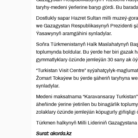
taryhy-medeni ýerlerine baryp gördi. Bu bara
Dostlukly sapar Hazret Sultan milli muzeý-gor
we Gazagystan Respublikasynyň Prezidenti şäh
Ýasawynyň aramgähini synladylar.
Soňra Türkmenistanyň Halk Maslahatynyň Başl
toplumynda boldular. Bu ýerde her biri gazak h
gymmatlyklary özünde jemleýän 30 sany ak öýd
“Turkistan Visit Centre” syýahatçylyk-maglu
Žomart Tokaýew bu ýerde şäheriň taryhyna we 
synladylar.
Medeni maksatnama “Karavansaray Turkistan” 
äheňinde ýerine ýetirilen bu binagärlik topl
zolaklary özünde jemleýän köpugurly giňişligi
Türkmen halkynyň Milli Lideriniň Gazagystana
Surat: akorda.kz