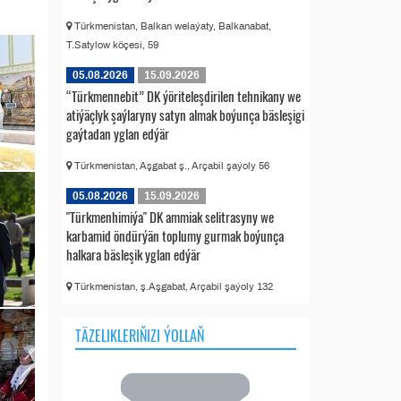
Türkmenistan, Balkan welaýaty, Balkanabat,
T.Satylow köçesi, 59
05.08.2026
15.09.2026
“Türkmennebit” DK ýöriteleşdirilen tehnikany we
atiýäçlyk şaýlaryny satyn almak boýunça bäsleşigi
gaýtadan yglan edýär
Türkmenistan, Aşgabat ş., Arçabil şaýoly 56
05.08.2026
15.09.2026
"Türkmenhimiýa" DK ammiak selitrasyny we
karbamid öndürýän toplumy gurmak boýunça
halkara bäsleşik yglan edýär
Türkmenistan, ş.Aşgabat, Arçabil şaýoly 132
TÄZELIKLERIŇIZI ÝOLLAŇ