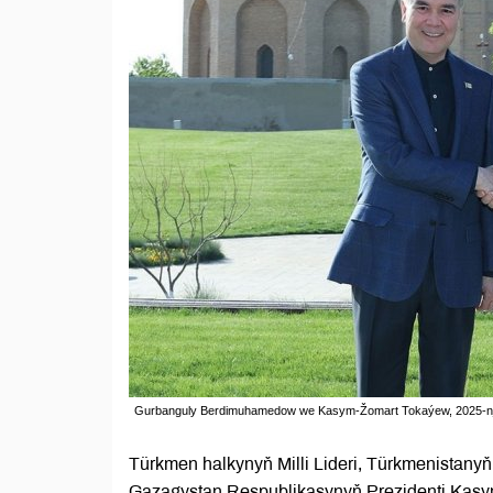
Gurbanguly Berdimuhamedow we Kasym-Žomart Tokaýew, 2025-nji ý
Türkmen halkynyň Milli Lideri, Türkmenista
Gazagystan Respublikasynyň Prezidenti Kasym