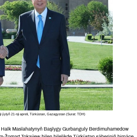
ylyň 21-nji apreli, Türküstan, Gazagystan (Surat: TDH)
nyň Halk Maslahatynyň Başlygy Gurbanguly Berdimuhamedow
-Žomart Tokaýew bilen bilelikde Türküstan şäheriniň birnäçe