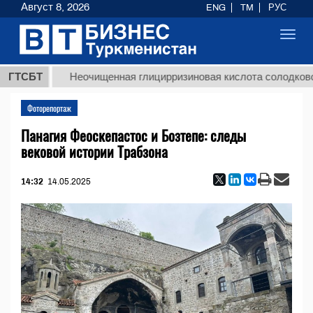
Август 8, 2026
ENG
TM
РУС
Toggl
navig
ГТСБТ
Неочищенная глицирризиновая кислота солодкового кор
Фоторепортаж
Панагия Феоскепастос и Бозтепе: следы
вековой истории Трабзона
14:32
14.05.2025