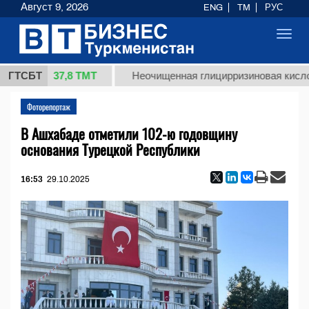
Август 9, 2026
ENG
TM
РУС
Toggl
navig
37,8 ТМТ
кг.)
ГТСБТ
Неочищенная глицирризиновая кислота со
Фоторепортаж
В Ашхабаде отметили 102-ю годовщину
основания Турецкой Республики
16:53
29.10.2025