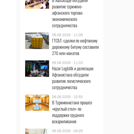
В Ашхабаде обсудили
развитие туркмено-
афганского торгово-
экономического
сотрудничества
06.08.2026 - 11:06
ГТСБТ: сделки по нефтяному
дорожному битуму составили
270 млн манатов
06.08.2026 - 11:03
Hazar Logistik и делегация
Афганистана обсудили
развитие логистического
сотрудничества
06.08.2026 - 10:55
В Туркменистане прошёл
«круглый стол» по
поддержке грудного
вскармливания
06.08.2026 - 09:26