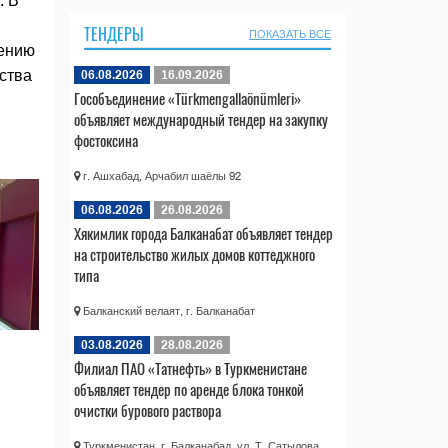
. В
ТЕНДЕРЫ
ПОКАЗАТЬ ВСЕ
нению
ства
06.08.2026
16.09.2026
Гособъединение «Türkmengallaönümleri»
объявляет международный тендер на закупку
фостоксина
г. Ашхабад, Арчабил шаёлы 92
06.08.2026
26.08.2026
Хякимлик города Балканабат объявляет тендер
на строительство жилых домов коттеджного
типа
Балканский велаят, г. Балканабат
03.08.2026
28.08.2026
Филиал ПАО «Татнефть» в Туркменистане
объявляет тендер по аренде блока тонкой
очистки бурового раствора
Туркменистан, г. Балканабад, ул. Т. Сатылова,