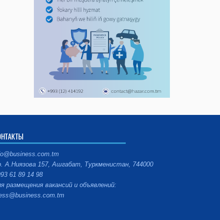
ОНТАКТЫ
fo@business.com.tm
. А.Ниязова 157, Ашгабат, Туркменистан, 744000
93 61 89 14 98
я размещения вакансий и объявлений:
ess@business.com.tm