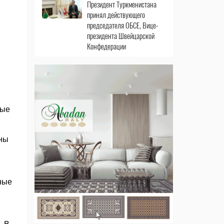
Президент Туркменистана
в
принял действующего
председателя ОБСЕ, Вице-
президента Швейцарской
Конфедерации
ные
аны
ные