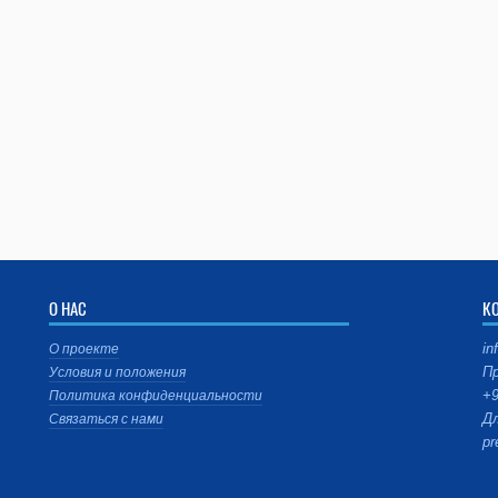
О НАС
К
in
О проекте
Пр
Условия и положения
+9
Политика конфиденциальности
Дл
Связаться с нами
pr