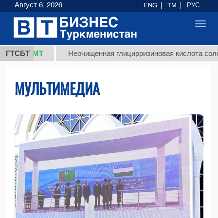
Август 6, 2026
ENG
TM
РУС
Toggl
navig
МТ
ГТСБТ
Неочищенная глицирризиновая кислота солодкового к
МУЛЬТИМЕДИА