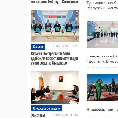
магистрали Бейнеу – Саксаульск
Туркменистана С
Республики Ильха
Сельхоз
08.08.2026 - 09:21
Страны Центральной Азии
понедельник в Ба
одобрили проект автоматизации
«Достлуг». В меро
учета воды на Сырдарье
Официальные новости
Независимости в 
Замглавы
07.08.2026 - 17:57