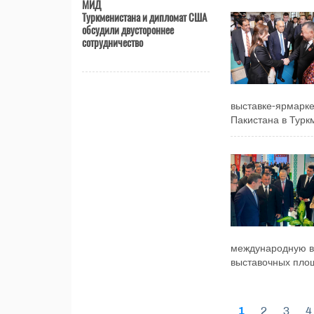
МИД
Туркменистана и дипломат США
обсудили двустороннее
сотрудничество
выставке-ярмарке
Пакистана в Туркм
международную вы
выставочных площ
1
2
3
4