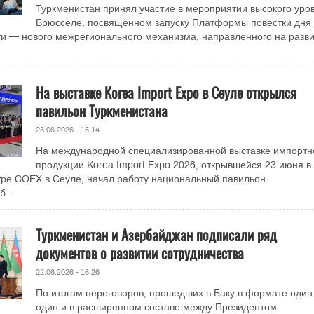
Туркменистан принял участие в мероприятии высокого уров
Брюсселе, посвящённом запуску Платформы повестки дня
и — нового межрегионального механизма, направленного на разв
На выставке Korea Import Expo в Сеуле открылся
павильон Туркменистана
23.06.2026 - 15:14
На международной специализированной выставке импортн
продукции Korea Import Expo 2026, открывшейся 23 июня в
ре COEX в Сеуле, начал работу национальный павильон
...
Туркменистан и Азербайджан подписали ряд
документов о развитии сотрудничества
22.06.2026 - 16:26
По итогам переговоров, прошедших в Баку в формате один
один и в расширенном составе между Президентом