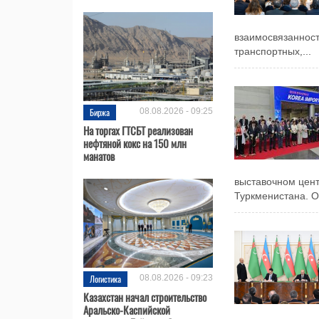
взаимосвязанност
транспортных,...
Биржа
08.08.2026 - 09:25
На торгах ГТСБТ реализован
нефтяной кокс на 150 млн
манатов
выставочном цент
Туркменистана. Об
Логистика
08.08.2026 - 09:23
Казахстан начал строительство
Аральско-Каспийской