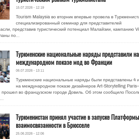
15.07.2026 - 12:19
Tourism Malaysia во вторник впервые провела в Туркменист
специализированный семинар для представителей
расли, представив туристический потенциал Малайзии, кампанию Vis
ланы по...
Туркменские национальные наряды представили на
международном показе мод во Франции
06.07.2026 - 13:11
Туркменские национальные наряды были представлены 4 
на международном показе дизайнеров Art-Storytelling Paris
ый прошел во французском городе Довиль. Об этом сообщило Посол
..
Туркменистан принял участие в запуске Платформы
взаимосвязанности в Брюсселе
25.06.2026 - 12:06