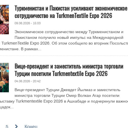
Туркменистан и Пакистан усиливают экономическое
сотрудничество на TurkmenTextile Expo 2026
09.06.2026 - 15:03
Экономическое сотрудничество между Туркменистаном и
Пакистаном получило новый импульс на Международной
 TurkmenTextile Expo 2026. Об этом сообщило во вторник Посольст
енистане. В рамках...
Вице-президент и заместитель министра торговли
Турции посетили Turkmentextile Expo 2026
04.06.2026 - 20:42
Вице-президент Турции Джевдет Йылмаз и заместитель
министра торговли Турции Омер Волкан Агар посетили
ставку Turkmentextile Expo 2026 в Ашхабаде и подчеркнули важно
адок...
5
Конец