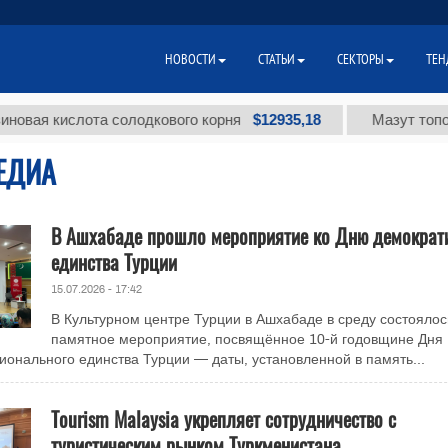
НОВОСТИ
СТАТЬИ
СЕКТОРЫ
ТЕН
$12935,18
 кислота солодкового корня
Мазут топочный 
ЕДИА
В Ашхабаде прошло мероприятие ко Дню демократ
единства Турции
15.07.2026 - 17:42
В Культурном центре Турции в Ашхабаде в среду состоялос
памятное мероприятие, посвящённое 10-й годовщине Дня
ионального единства Турции — даты, установленной в память...
Tourism Malaysia укрепляет сотрудничество с
туристическим рынком Туркменистана