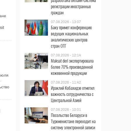
разработана онлайн-система
регистрации иностранных
граждан
ане
07.08.2026 - 13:07
Баку примет конференцию
it
ведущих национальных
аналитических центров
стран ОТГ
07.08.2026 - 12:14
Maksat deri экспортировала
более 70% произведенной
кожевенной продукции
июля
–
07.08.2026 - 11:42
Ираклий Кобахидзе отметил
ьство
важность сотрудничества с
Центральной Азией
07.08.2026 - 10:01
Посольство Беларуси в
Туркменистане переходит на
систему электронной записи