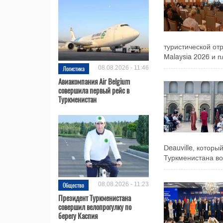
туристической от
Malaysia 2026 и п
Логистика
08.08.2026 - 11:46
Авиакомпания Air Belgium
совершила первый рейс в
Туркменистан
Deauville, котор
Туркменистана во.
Общество
08.08.2026 - 11:23
Президент Туркменистана
совершил велопрогулку по
берегу Каспия