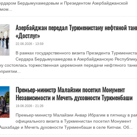
ердаром Бердымухамедовым и Президентом Азербайджанской
мом...
Азербайджан передал Туркменистану нефтяной тан
«Достлуг»
22.06.2026 - 13:59
В рамках государственного визита Президента Туркменист
Сердара Бердымухамедова в Азербайджанскую Республику
ку состоялась торжественная церемония передачи нефтяного танк
приятии...
Премьер-министр Малайзии посетил Монумент
Независимости и Мечеть духовности Туркменбаши
19.06.2026 - 21:26
Премьер-министр Малайзии Анвар Ибрагим в пятницу в ра
официального визита в Туркменистан посетил Монумент
Ашхабаде и Мечеть духовности Туркменбаши в селе Кипчак. Об...