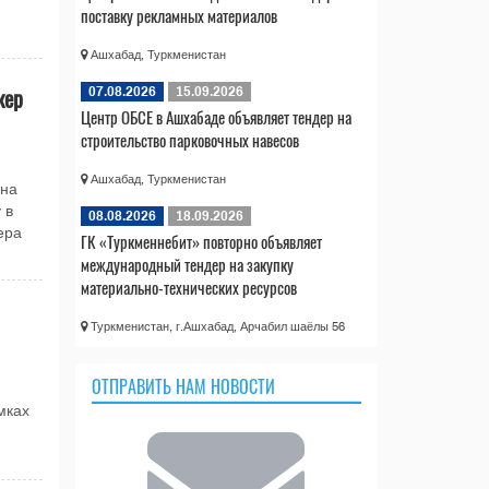
поставку рекламных материалов
Ашхабад, Туркменистан
кер
07.08.2026
15.09.2026
Центр ОБСЕ в Ашхабаде объявляет тендер на
строительство парковочных навесов
Ашхабад, Туркменистан
ана
 в
08.08.2026
18.09.2026
ера
ГК «Туркменнебит» повторно объявляет
международный тендер на закупку
материально-технических ресурсов
Туркменистан, г.Ашхабад, Арчабил шаёлы 56
ОТПРАВИТЬ НАМ НОВОСТИ
мках