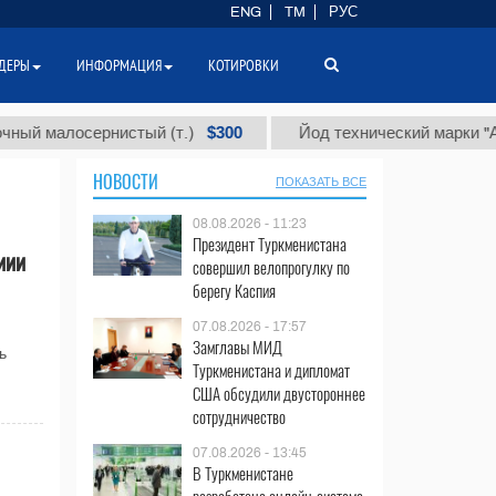
ENG
TM
РУС
ДЕРЫ
ИНФОРМАЦИЯ
КОТИРОВКИ
$300
малосернистый (т.)
Йод технический марки "А" (т.)
НОВОСТИ
ПОКАЗАТЬ ВСЕ
08.08.2026 - 11:23
Президент Туркменистана
иии
совершил велопрогулку по
берегу Каспия
07.08.2026 - 17:57
Замглавы МИД
ь
Туркменистана и дипломат
США обсудили двустороннее
сотрудничество
07.08.2026 - 13:45
В Туркменистане