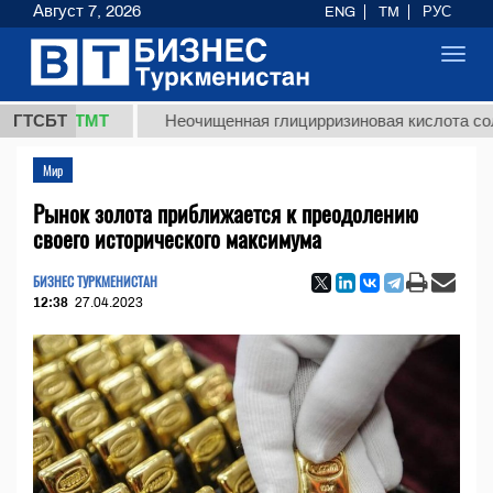
Август 7, 2026
ENG
TM
РУС
Toggl
navig
,8 ТМТ
ГТСБТ
Неочищенная глицирризиновая кислота солодково
Мир
Рынок золота приближается к преодолению
своего исторического максимума
БИЗНЕС ТУРКМЕНИСТАН
12:38
27.04.2023