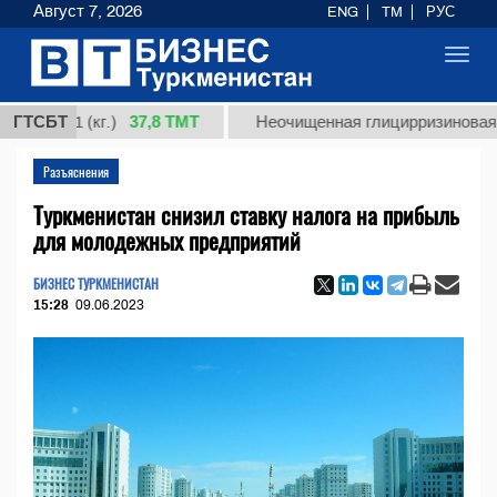
Август 7, 2026
ENG
TM
РУС
Toggl
navig
37,8 ТМТ
т 1 (кг.)
ГТСБТ
Неочищенная глицирризиновая кислот
Разъяснения
Туркменистан снизил ставку налога на прибыль
для молодежных предприятий
БИЗНЕС ТУРКМЕНИСТАН
15:28
09.06.2023