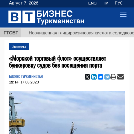
Август 7, 2026
ENG
TM
РУС
Toggl
navig
ГТСБТ
Неочищенная глицирризиновая кислота солодкового кор
Экономика
«Морской торговый флот» осуществляет
бункеровку судов без посещения порта
БИЗНЕС ТУРКМЕНИСТАН
12:14
17.08.2023