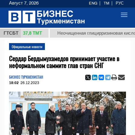
Август 7, 2026
ENG
TM
РУС
Toggl
navig
37,8 ТМТ
.)
ГТСБТ
Неочищенная глицирризиновая кислота соло
Официальные новости
Сердар Бердымухамедов принимает участие в
неформальном саммите глав стран СНГ
БИЗНЕС ТУРКМЕНИСТАН
18:02
26.12.2023