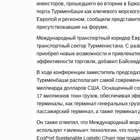
инвесторов, прошедшего во вторник в Брюс
порта Туркменбаши как ключевого морског
Европой и регионом, сообщили представите
присутствовавшие на форуме.
Международный транспортный коридор Евр
транспортный сектор Туркменистана. С р
приобрел новые возможности и привлекате
эффективности торговли, добавил Байсеид
В ходе конференции заместитель председа
Туркменбаши располагает самой современно
миллиарда долларов США. Оснащенный сов
17 миллионов тонн грузов, обеспечивая эфф
терминалы, как терминал генеральных груз
пассажирский терминал, а также терминал 
Он также отметил, что Международный морс
использует «зеленые» технологии, что пол
EcoPort Suistanable Logistic Chain при под