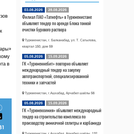
03.08.2026
28.08.2026
узов
Филиал ПАО «Татнефть» в Туркменистане
объявляет тендер по аренде блока тонкой
очистки бурового раствора
х
Туркменистан, г. Балканабад, ул. Т. Сатылова,
квартал 150, дом 59
лары»
кому
05.08.2026
15.09.2026
ГК «Туркменнебит» повторно объявляет
та в
международный тендер на закупку
автотранспортной, специализированной
техники и запчастей
Туркменистан, г.Ашхабад, Арчабил шаёлы 56
05.08.2026
15.09.2026
ГК «Туркменхимия» объявляет международный
тендер на строительство комплекса по
производству аммиачной селитры и карбамида
Туркменистан, г.Ашхабад, Арчабил шаёлы, 132