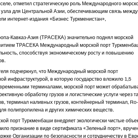
селе, отметил стратегическую роль Международного морск
о узла для Центральной Азии, обеспечивающим связь между
ли интернет-издания «Бизнес Туркменистан»,
опа-Кавказ-Азия (ТРАСЕКА) значительно поднял морской
азвитием ТРАСЕКА Международный морской порт Туркменба
льность, способствуя экономическому росту и повышению
ов.
теля подчеркнул, что Международный морской порт
й инфраструктурой, в которую государство вложило 1,5
ременными терминалами, морской порт может обрабатыв
ективную обработку грузов и логистические услуги через т
ов, терминал наливных грузов, контейнерный терминал, Ro
для полипропилена и других химических веществ.
кой порт Туркменбаши внедряет экологически чистые объе
учило признание в виде сертификата «Зеленый порт», вруче
держке Организации по безопасности и сотрудничеству в Ев