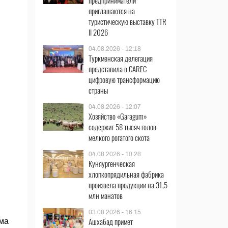
предприниматели
приглашаются на
туристическую выставку TTR
II 2026
04.08.2026 - 12:18
Туркменская делегация
представила в CAREC
цифровую трансформацию
страны
04.08.2026 - 12:07
Хозяйство «Garagum»
содержит 58 тысяч голов
мелкого рогатого скота
04.08.2026 - 10:28
Куняургенческая
хлопкопрядильная фабрика
произвела продукции на 31,5
млн манатов
03.08.2026 - 16:15
Ашхабад примет
ума