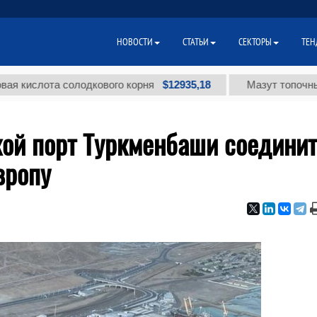
НОВОСТИ
СТАТЬИ
СЕКТОРЫ
ТЕН
$12935,18
лота солодкового корня
Мазут топочный малос
ой порт Туркменбаши соединит
вропу