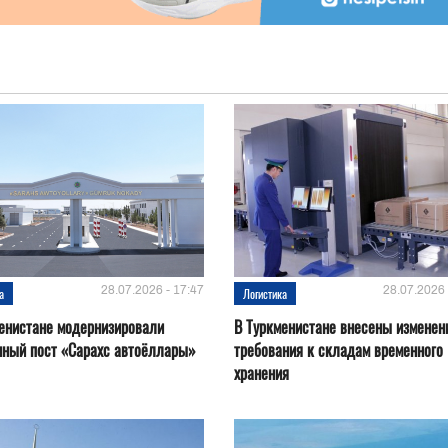
28.07.2026 - 17:47
28.07.2026 
а
Логистика
енистане модернизировали
В Туркменистане внесены изменен
нный пост «Сарахс автоёллары»
требования к складам временного
хранения