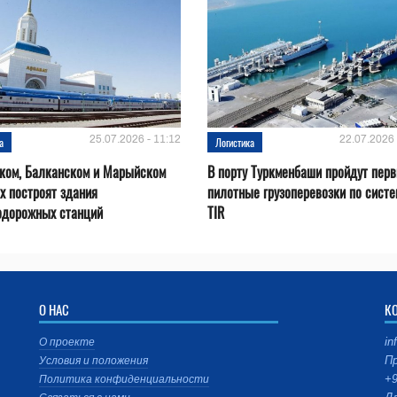
25.07.2026 - 11:12
22.07.2026 
а
Логистика
ском, Балканском и Марыйском
В порту Туркменбаши пройдут пер
х построят здания
пилотные грузоперевозки по систе
одорожных станций
TIR
О НАС
К
in
О проекте
Пр
Условия и положения
+9
Политика конфиденциальности