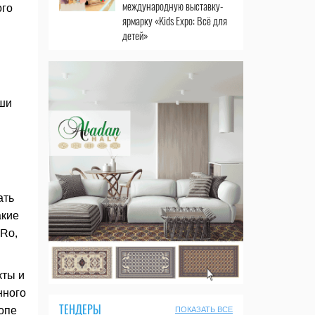
международную выставку-
ого
ярмарку «Kids Expo: Всё для
детей»
ши
ать
акие
-Ro,
кты и
нного
ТЕНДЕРЫ
ропе
ПОКАЗАТЬ ВСЕ