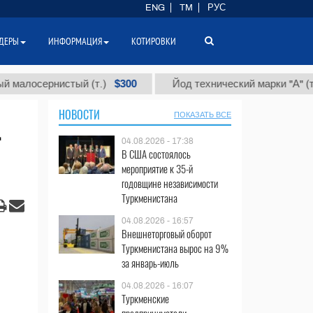
ENG
TM
РУС
ДЕРЫ
ИНФОРМАЦИЯ
КОТИРОВКИ
$300
$86 
ернистый (т.)
Йод технический марки "А" (т.)
НОВОСТИ
ПОКАЗАТЬ ВСЕ
04.08.2026 - 17:38
В США состоялось
мероприятие к 35-й
годовщине независимости
Туркменистана
04.08.2026 - 16:57
Внешнеторговый оборот
Туркменистана вырос на 9%
за январь-июль
04.08.2026 - 16:07
Туркменские