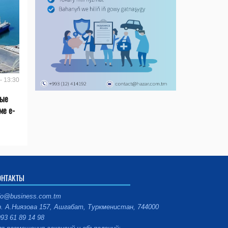
- 13:30
вые
ме e-
ОНТАКТЫ
fo@business.com.tm
. А.Ниязова 157, Ашгабат, Туркменистан, 744000
93 61 89 14 98