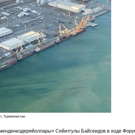
т, Туркменистан.
кмендениздеряйоллары» Сейитгулы Байсеидов в ходе Фор