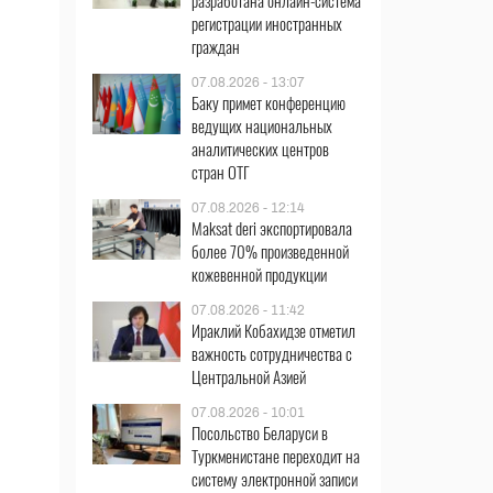
разработана онлайн-система
регистрации иностранных
граждан
07.08.2026 - 13:07
Баку примет конференцию
ведущих национальных
аналитических центров
стран ОТГ
07.08.2026 - 12:14
Maksat deri экспортировала
более 70% произведенной
кожевенной продукции
07.08.2026 - 11:42
Ираклий Кобахидзе отметил
важность сотрудничества с
Центральной Азией
07.08.2026 - 10:01
Посольство Беларуси в
Туркменистане переходит на
систему электронной записи