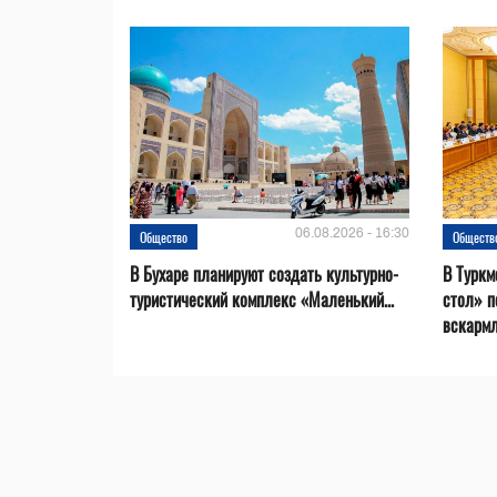
06.08.2026 - 16:30
Общество
Обществ
В Бухаре планируют создать культурно-
В Туркм
туристический комплекс «Маленький...
стол» п
вскарм