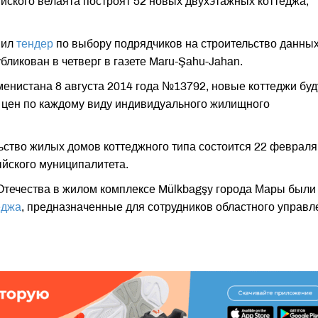
ского велаята построят 52 новых двухэтажных коттеджа,
вил
тендер
по выбору подрядчиков на строительство данны
ликован в четверг в газете Maru-Şahu-Jahan.
нистана 8 августа 2014 года №13792, новые коттеджи буд
 цен по каждому виду индивидуального жилищного
ьство жилых домов коттеджного типа состоится 22 февраля
йского муниципалитета.
 Отечества в жилом комплексе Mülkbagşy города Мары были
еджа
, предназначенные для сотрудников областного управл