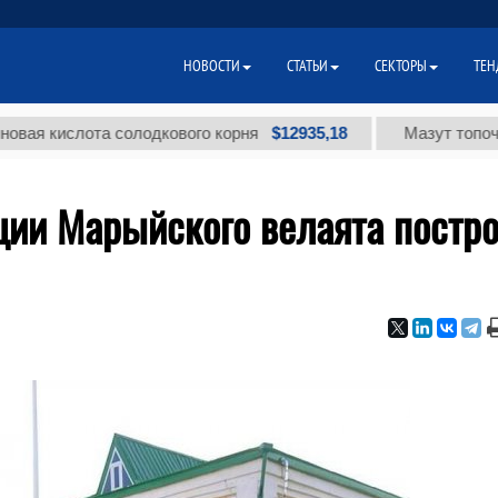
НОВОСТИ
СТАТЬИ
СЕКТОРЫ
ТЕН
$12935,18
ислота солодкового корня
Мазут топочный ма
ции Марыйского велаята постро