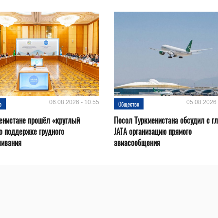
06.08.2026 - 10:55
05.08.2026 
о
Общество
енистане прошёл «круглый
Посол Туркменистана обсудил с г
о поддержке грудного
JATA организацию прямого
ливания
авиасообщения