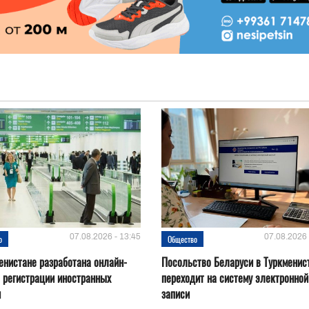
07.08.2026 - 13:45
07.08.2026 
о
Общество
енистане разработана онлайн-
Посольство Беларуси в Туркменис
 регистрации иностранных
переходит на систему электронной
н
записи