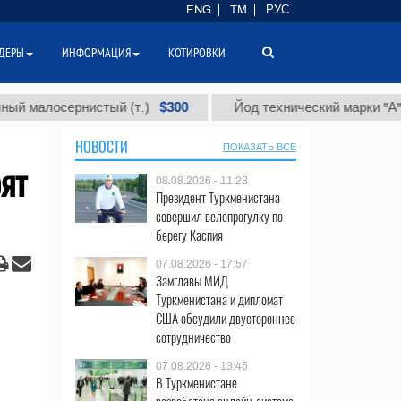
ENG
TM
РУС
ДЕРЫ
ИНФОРМАЦИЯ
КОТИРОВКИ
$300
$
лосернистый (т.)
Йод технический марки "А" (т.)
НОВОСТИ
ПОКАЗАТЬ ВСЕ
ят
08.08.2026 - 11:23
Президент Туркменистана
совершил велопрогулку по
берегу Каспия
07.08.2026 - 17:57
Замглавы МИД
Туркменистана и дипломат
США обсудили двустороннее
сотрудничество
07.08.2026 - 13:45
В Туркменистане