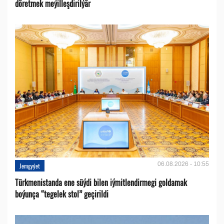
döretmek meýilleşdirilýär
06.08.2026 - 10:55
Jemgyýet
Türkmenistanda ene süýdi bilen iýmitlendirmegi goldamak
boýunça “tegelek stol” geçirildi