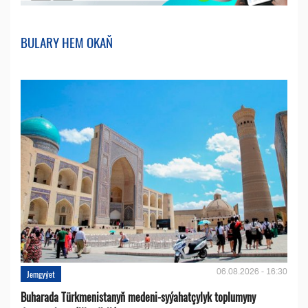
BULARY HEM OKAŇ
06.08.2026 - 16:30
Jemgyýet
Buharada Türkmenistanyň medeni-syýahatçylyk toplumyny