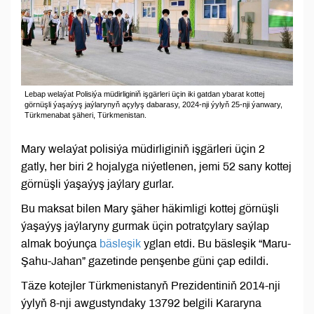
Lebap welaýat Polisiýa müdirliginiň işgärleri üçin iki gatdan ybarat kottej
görnüşli ýaşaýyş jaýlarynyň açylyş dabarasy, 2024-nji ýylyň 25-nji ýanwary,
Türkmenabat şäheri, Türkmenistan.
Mary welaýat polisiýa müdirliginiň işgärleri üçin 2
gatly, her biri 2 hojalyga niýetlenen, jemi 52 sany kottej
görnüşli ýaşaýyş jaýlary gurlar.
Bu maksat bilen Mary şäher häkimligi kottej görnüşli
ýaşaýyş jaýlaryny gurmak üçin potratçylary saýlap
almak boýunça
bäsleşik
yglan etdi. Bu bäsleşik “Maru-
Şahu-Jahan” gazetinde penşenbe güni çap edildi.
Täze kotejler Türkmenistanyň Prezidentiniň 2014-nji
ýylyň 8-nji awgustyndaky 13792 belgili Kararyna