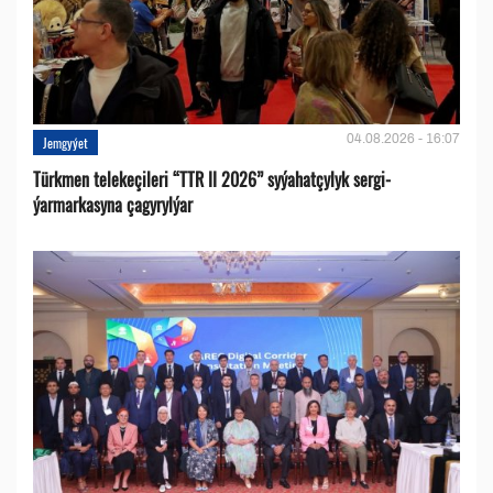
04.08.2026 - 16:07
Jemgyýet
Türkmen telekeçileri “TTR II 2026” syýahatçylyk sergi-
ýarmarkasyna çagyrylýar