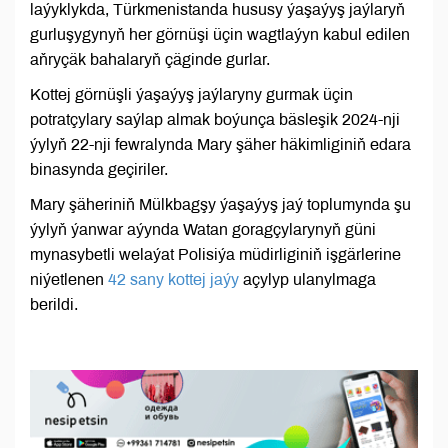
laýyklykda, Türkmenistanda hususy ýaşaýyş jaýlaryň
gurluşygynyň her görnüşi üçin wagtlaýyn kabul edilen
aňryçäk bahalaryň çäginde gurlar.
Kottej görnüşli ýaşaýyş jaýlaryny gurmak üçin
potratçylary saýlap almak boýunça bäsleşik 2024-nji
ýylyň 22-nji fewralynda Mary şäher häkimliginiň edara
binasynda geçiriler.
Mary şäheriniň Mülkbagşy ýaşaýyş jaý toplumynda şu
ýylyň ýanwar aýynda Watan goragçylarynyň güni
mynasybetli welaýat Polisiýa müdirliginiň işgärlerine
niýetlenen
42 sany kottej jaýy
açylyp ulanylmaga
berildi.