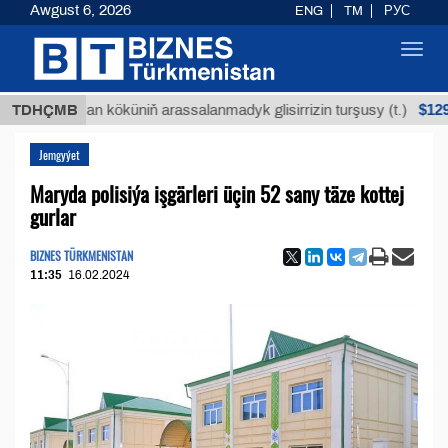
Awgust 6, 2026
ENG
TM
РУС
Toggl
navig
$12935,1
TDHÇMB
Buýan köküniň arassalanmadyk glisirrizin turşusy (t.)
Jemgyýet
Maryda polisiýa işgärleri üçin 52 sany täze kottej
gurlar
BIZNES TÜRKMENISTAN
11:35
16.02.2024