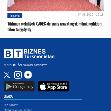
04.08.2026 - 12:18
Jemgyýet
Türkmen wekiliýeti CAREC-de sanly aragatnaşyk mümkinçilikleri
bilen tanyşdyrdy
© 2026 BT. Ähli hukuklar goralandyr.
EDARA
Biz barada
Düzgünler we şertler