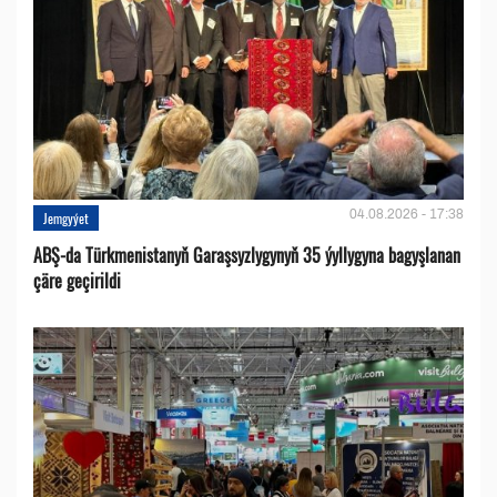
04.08.2026 - 17:38
Jemgyýet
ABŞ-da Türkmenistanyň Garaşsyzlygynyň 35 ýyllygyna bagyşlanan
çäre geçirildi