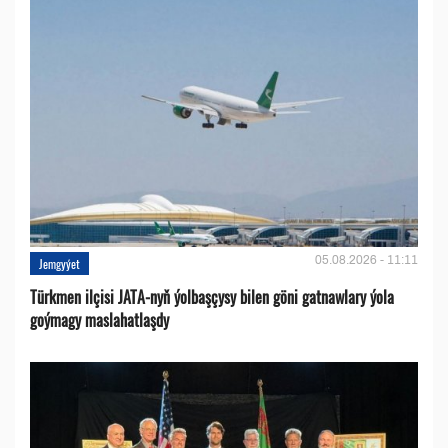
05.08.2026 - 11:11
Jemgyýet
Türkmen ilçisi JATA-nyň ýolbaşçysy bilen göni gatnawlary ýola
goýmagy maslahatlaşdy