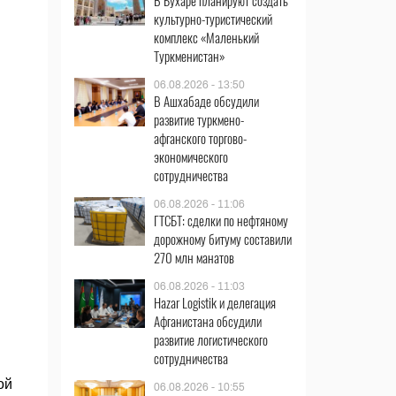
В Бухаре планируют создать
культурно-туристический
комплекс «Маленький
Туркменистан»
06.08.2026 - 13:50
В Ашхабаде обсудили
развитие туркмено-
афганского торгово-
экономического
сотрудничества
06.08.2026 - 11:06
ГТСБТ: сделки по нефтяному
дорожному битуму составили
270 млн манатов
06.08.2026 - 11:03
Hazar Logistik и делегация
Афганистана обсудили
развитие логистического
сотрудничества
ой
06.08.2026 - 10:55