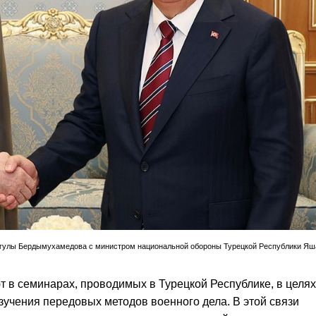
нгулы Бердымухамедова с министром национальной обороны Турецкой Республики Я
т в семинарах, проводимых в Турецкой Республике, в целях
учения передовых методов военного дела. В этой связи