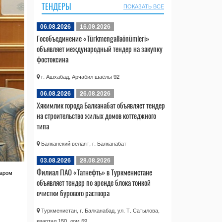
ТЕНДЕРЫ
ПОКАЗАТЬ ВСЕ
06.08.2026
16.09.2026
Гособъединение «Türkmengallaönümleri»
объявляет международный тендер на закупку
фостоксина
г. Ашхабад, Арчабил шаёлы 92
06.08.2026
26.08.2026
Хякимлик города Балканабат объявляет тендер
на строительство жилых домов коттеджного
типа
Балканский велаят, г. Балканабат
03.08.2026
28.08.2026
Филиал ПАО «Татнефть» в Туркменистане
шаром
объявляет тендер по аренде блока тонкой
очистки бурового раствора
Туркменистан, г. Балканабад, ул. Т. Сатылова,
квартал 150, дом 59