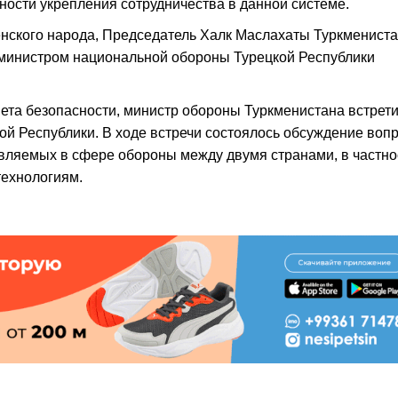
ности укрепления сотрудничества в данной системе.
енского народа, Председатель Халк Маслахаты Туркменист
министром национальной обороны Турецкой Республики
вета безо­пасности, министр обороны Туркменистана встрет
й Республики. В ходе встречи состоялось обсуждение воп
вляемых в сфере обороны между двумя странами, в частно
технологиям.