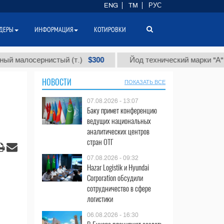
ENG
TM
РУС
ДЕРЫ
ИНФОРМАЦИЯ
КОТИРОВКИ
$300
$86 00
рнистый (т.)
Йод технический марки "А" (т.)
НОВОСТИ
ПОКАЗАТЬ ВСЕ
07.08.2026 - 13:07
Баку примет конференцию
ведущих национальных
аналитических центров
стран ОТГ
07.08.2026 - 09:32
Hazar Logistik и Hyundai
Corporation обсудили
сотрудничество в сфере
логистики
06.08.2026 - 16:30