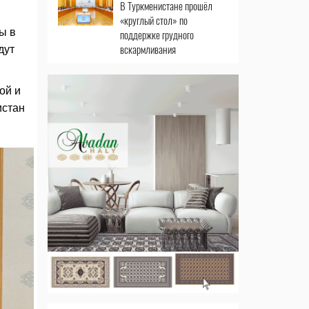
В Туркменистане прошёл
«круглый стол» по
ы в
поддержке грудного
вскармливания
дут
ой и
истан