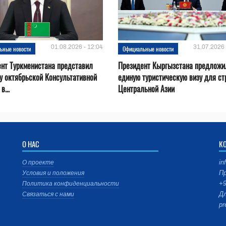
01.08.2026 - 12:04
31.07.2026 
ьные новости
Официальные новости
нт Туркменистана представил
Президент Кыргызстана предложи
у октябрьской Консультативной
единую туристическую визу для ст
в...
Центральной Азии
О НАС
К
in
О проекте
Пр
Условия и положения
+9
Политика конфиденциальности
Дл
Связаться с нами
pr