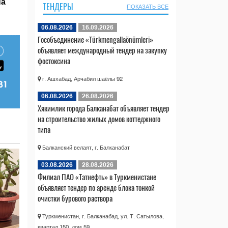
на
ТЕНДЕРЫ
ПОКАЗАТЬ ВСЕ
06.08.2026
16.09.2026
Гособъединение «Türkmengallaönümleri»
объявляет международный тендер на закупку
фостоксина
г. Ашхабад, Арчабил шаёлы 92
06.08.2026
26.08.2026
Хякимлик города Балканабат объявляет тендер
на строительство жилых домов коттеджного
типа
Балканский велаят, г. Балканабат
03.08.2026
28.08.2026
Филиал ПАО «Татнефть» в Туркменистане
объявляет тендер по аренде блока тонкой
очистки бурового раствора
Туркменистан, г. Балканабад, ул. Т. Сатылова,
квартал 150, дом 59