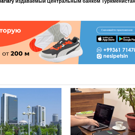
barlary издаваемый Центральным банком Туркмениста