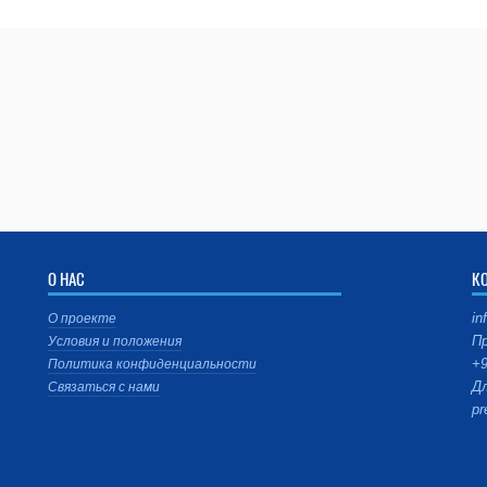
О НАС
К
in
О проекте
Пр
Условия и положения
+9
Политика конфиденциальности
Дл
Связаться с нами
pr