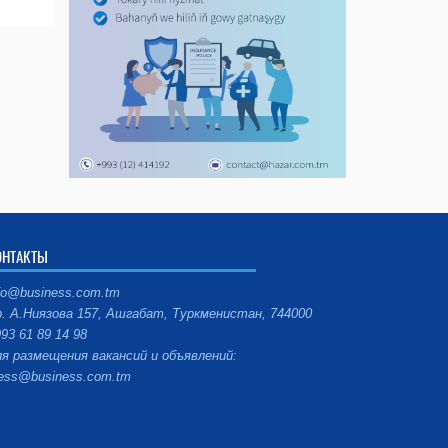
ОНТАКТЫ
fo@business.com.tm
. А.Ниязова 157, Ашгабат, Туркменистан, 744000
93 61 89 14 98
я размещения вакансий и объявлений:
ess@business.com.tm