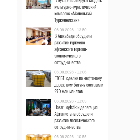
В Бухаре планируют создать
культурно-туристический
комплекс «Маленький
Туркменистан»
06.08.2026 - 13:50
В Ашхабаде обсудили
развитие туркмено-
афганского торгово-
экономического
сотрудничества
06.08.2026 - 11:06
ГТСБТ: сделки по нефтяному
дорожному битуму составили
270 млн манатов
06.08.2026 - 11:03
Hazar Logistik и делегация
Афганистана обсудили
развитие логистического
сотрудничества
06.08.2026 - 10:55