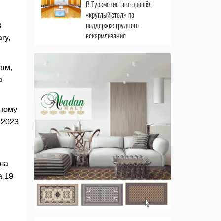
В Туркменистане прошёл
«круглый стол» по
поддержке грудного
3
вскармливания
ry,
иям,
а
тному
 2023
ила
а 19