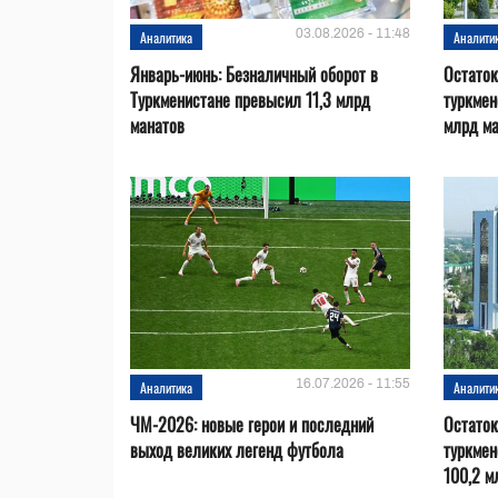
03.08.2026 - 11:48
Аналитика
Аналити
Январь-июнь: Безналичный оборот в
Остаток
Туркменистане превысил 11,3 млрд
туркмен
манатов
млрд м
16.07.2026 - 11:55
Аналитика
Аналити
ЧМ-2026: новые герои и последний
Остаток
выход великих легенд футбола
туркмен
100,2 м