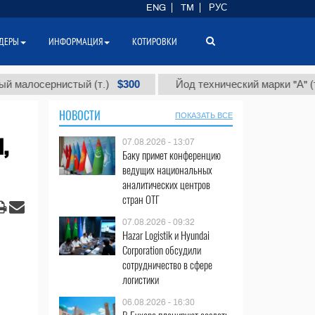
ENG
TM
РУС
ДЕРЫ
ИНФОРМАЦИЯ
КОТИРОВКИ
$300
$86 
сернистый (т.)
Йод технический марки "А" (т.)
НОВОСТИ
ПОКАЗАТЬ ВСЕ
,
07.08.2026 - 13:07
Баку примет конференцию
ведущих национальных
аналитических центров
стран ОТГ
07.08.2026 - 09:32
Hazar Logistik и Hyundai
Corporation обсудили
сотрудничество в сфере
логистики
06.08.2026 - 16:30