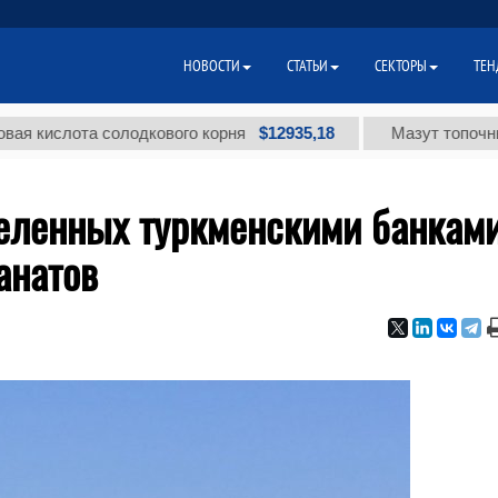
НОВОСТИ
СТАТЬИ
СЕКТОРЫ
ТЕН
$12935,18
лота солодкового корня
Мазут топочный мало
деленных туркменскими банками
анатов