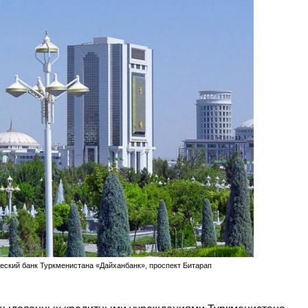
ский банк Туркменистана «Дайханбанк», проспект Битарап