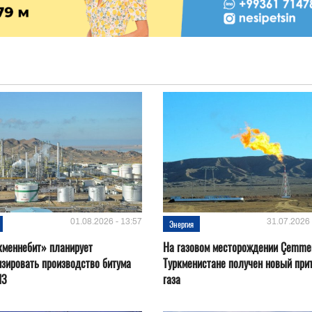
01.08.2026 - 13:57
31.07.2026 
Энергия
кменнебит» планирует
На газовом месторождении Çemmer
зировать производство битума
Туркменистане получен новый при
ПЗ
газа