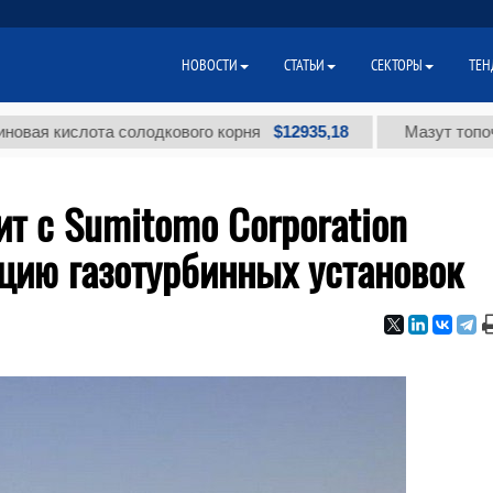
НОВОСТИ
СТАТЬИ
СЕКТОРЫ
ТЕН
$12935,18
кислота солодкового корня
Мазут топочный ма
т с Sumitomo Corporation
цию газотурбинных установок