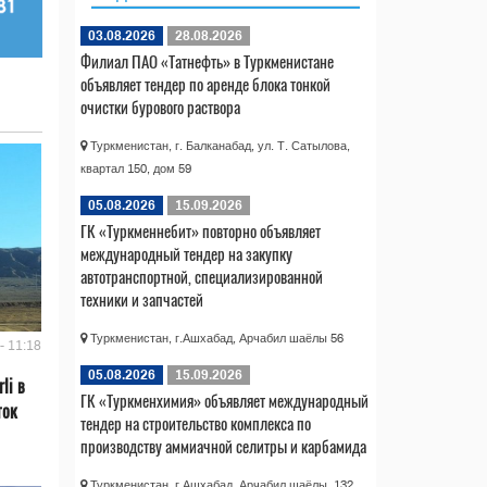
03.08.2026
28.08.2026
Филиал ПАО «Татнефть» в Туркменистане
объявляет тендер по аренде блока тонкой
очистки бурового раствора
Туркменистан, г. Балканабад, ул. Т. Сатылова,
квартал 150, дом 59
05.08.2026
15.09.2026
ГК «Туркменнебит» повторно объявляет
международный тендер на закупку
автотранспортной, специализированной
техники и запчастей
Туркменистан, г.Ашхабад, Арчабил шаёлы 56
- 11:18
05.08.2026
15.09.2026
li в
ГК «Туркменхимия» объявляет международный
ток
тендер на строительство комплекса по
производству аммиачной селитры и карбамида
Туркменистан, г.Ашхабад, Арчабил шаёлы, 132