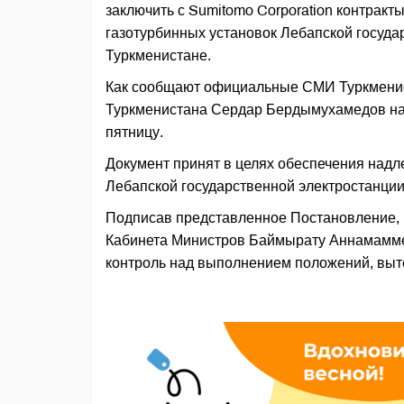
заключить с Sumitomo Corporation контрак
газотурбинных установок Лебапской госуда
Туркменистане.
Как сообщают официальные СМИ Туркменис
Туркменистана Сердар Бердымухамедов на
пятницу.
Документ принят в целях обеспечения над
Лебапской государственной электростанции
Подписав представленное Постановление, г
Кабинета Министров Баймырату Аннамаммед
контроль над выполнением положений, выт