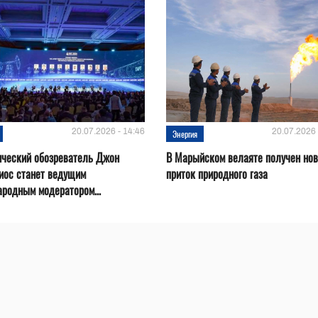
20.07.2026 - 14:46
20.07.2026 
Энергия
ический обозреватель Джон
В Марыйском велаяте получен но
иос станет ведущим
приток природного газа
родным модератором...