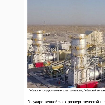
Лебапская государственная электростанция, Лебапский велаят
Государственной электроэнергетической к