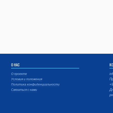
О НАС
К
in
О проекте
Пр
Условия и положения
+9
Политика конфиденциальности
Дл
Связаться с нами
pr