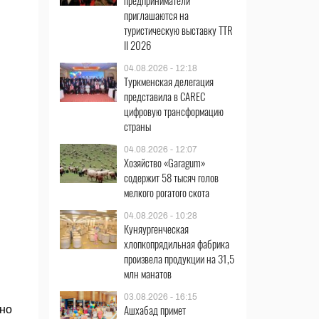
предприниматели
приглашаются на
туристическую выставку TTR
II 2026
04.08.2026 - 12:18
Туркменская делегация
представила в CAREC
цифровую трансформацию
страны
04.08.2026 - 12:07
Хозяйство «Garagum»
содержит 58 тысяч голов
мелкого рогатого скота
04.08.2026 - 10:28
Куняургенческая
хлопкопрядильная фабрика
произвела продукции на 31,5
млн манатов
03.08.2026 - 16:15
Ашхабад примет
ено