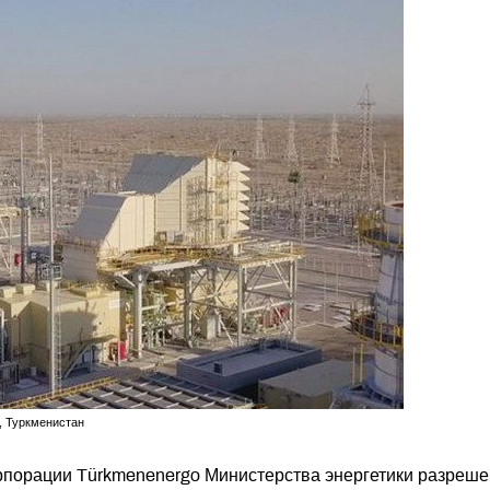
, Туркменистан
орпорации Türkmenenergo Министерства энергетики разреш