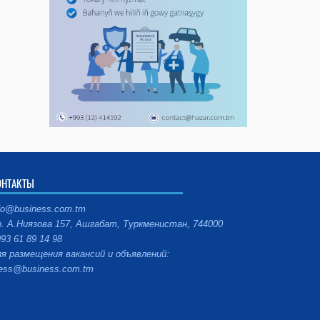
ОНТАКТЫ
fo@business.com.tm
. А.Ниязова 157, Ашгабат, Туркменистан, 744000
93 61 89 14 98
я размещения вакансий и объявлений:
ess@business.com.tm