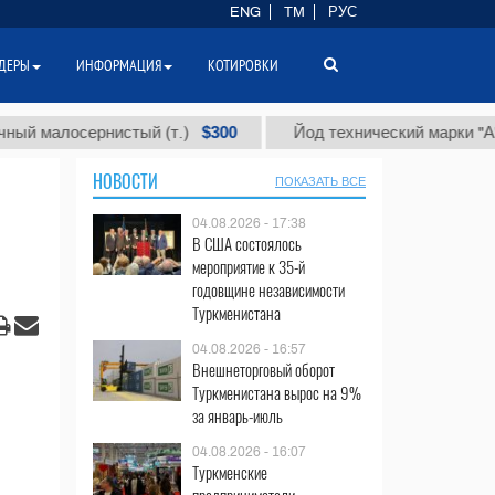
ENG
TM
РУС
ДЕРЫ
ИНФОРМАЦИЯ
КОТИРОВКИ
$300
$
лосернистый (т.)
Йод технический марки "А" (т.)
НОВОСТИ
ПОКАЗАТЬ ВСЕ
04.08.2026 - 17:38
В США состоялось
мероприятие к 35-й
годовщине независимости
Туркменистана
04.08.2026 - 16:57
Внешнеторговый оборот
Туркменистана вырос на 9%
за январь-июль
04.08.2026 - 16:07
Туркменские