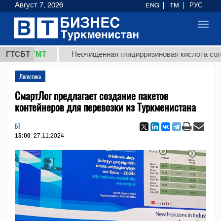
Август 7, 2026
ENG
TM
РУС
Toggl
navig
,8 ТМТ
ГТСБТ
Неочищенная глицирризиновая кислота солодково
Логистика
СмартЛог предлагает создание пакетов
контейнеров для перевозки из Туркменистана
БТ
15:00
27.11.2024