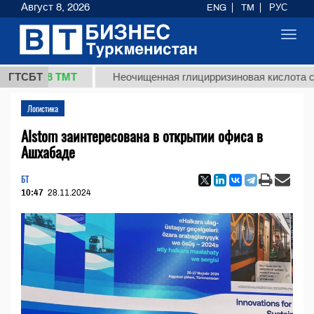
Август 8, 2026
ENG
TM
РУС
Toggl
navig
37,8 ТМТ
ГТСБТ
Неочищенная глицирризиновая кислота солодко
Логистика
Alstom заинтересована в открытии офиса в
Ашхабаде
БТ
10:47
28.11.2024