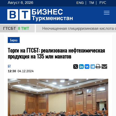
Август 6, 2026
ENG
TM
РУС
Toggl
navig
37,8 ТМТ
ГТСБТ
Неочищенная глицирризиновая кислота солодко
Биржа
Торги на ГТСБТ: реализована нефтехимическая
продукция на 135 млн манатов
БТ
12:30
04.12.2024