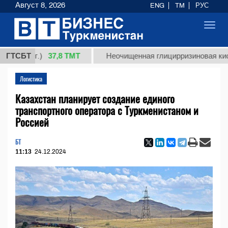
Август 8, 2026
ENG
TM
РУС
Toggl
navig
37,8 ТМТ
(кг.)
ГТСБТ
Неочищенная глицирризиновая кислота с
Логистика
Казахстан планирует создание единого
транспортного оператора с Туркменистаном и
Россией
БТ
11:13
24.12.2024