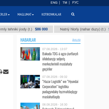
ENG
TM
РУС
ERLER
MAGLUMAT
KOTIROWKALAR
$86 000
$40
iki ýody (t.)
Natriý hlorly (nahar duzy) (t.)
HABARLAR
ÄHLISI
07.08.2026 - 13:07
Bakuda TDG-ä agza ýurtlaryň
öňdebaryjy seljeriş
merkezleriniň maslahaty
geçiriler
07.08.2026 - 09:32
“Hazar Logistik” we “Hyundai
Corporation” logistika
pudagyndaky hyzmatdaşlygy
maslahatlaşdy
06.08.2026 - 16:30