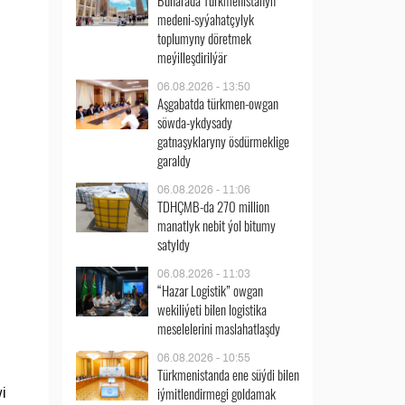
Buharada Türkmenistanyň
medeni-syýahatçylyk
toplumyny döretmek
meýilleşdirilýär
06.08.2026 - 13:50
Aşgabatda türkmen-owgan
söwda-ykdysady
gatnaşyklaryny ösdürmeklige
garaldy
06.08.2026 - 11:06
TDHÇMB-da 270 million
manatlyk nebit ýol bitumy
satyldy
06.08.2026 - 11:03
“Hazar Logistik” owgan
wekiliýeti bilen logistika
meselelerini maslahatlaşdy
06.08.2026 - 10:55
Türkmenistanda ene süýdi bilen
iýmitlendirmegi goldamak
i