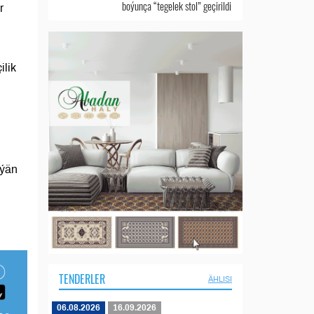
boýunça “tegelek stol” geçirildi
r
ilik
rýän
TENDERLER
ÄHLISI
06.08.2026
16.09.2026