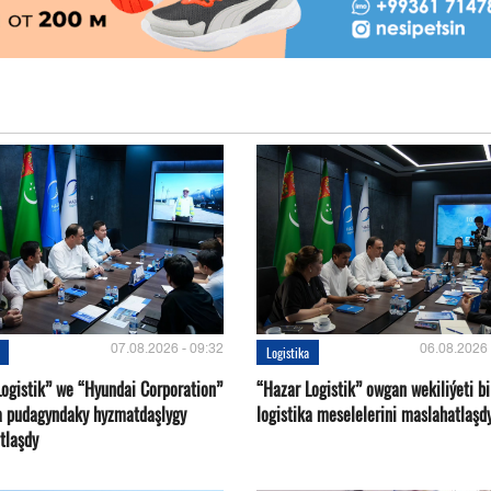
07.08.2026 - 09:32
06.08.2026 
Logistika
Logistik” we “Hyundai Corporation”
“Hazar Logistik” owgan wekiliýeti bi
ka pudagyndaky hyzmatdaşlygy
logistika meselelerini maslahatlaşd
tlaşdy