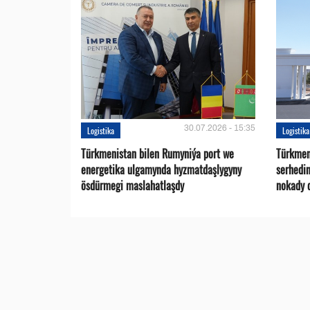
30.07.2026 - 15:35
Logistika
Logistika
Türkmenistan bilen Rumyniýa port we
Türkmen
energetika ulgamynda hyzmatdaşlygyny
serhedi
ösdürmegi maslahatlaşdy
nokady 