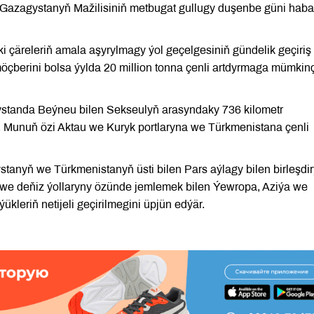
a Gazagystanyň Mažilisiniň metbugat gullugy duşenbe güni haba
eki çäreleriň amala aşyrylmagy ýol geçelgesiniň gündelik geçiriş
çberini bolsa ýylda 20 million tonna çenli artdyrmaga mümkinç
gystanda Beýneu bilen Sekseulyň arasyndaky 736 kilometr
. Munuň özi Aktau we Kuryk portlaryna we Türkmenistana çenli
anyň we Türkmenistanyň üsti bilen Pars aýlagy bilen birleşdi
l we deňiz ýollaryny özünde jemlemek bilen Ýewropa, Aziýa we
kleriň netijeli geçirilmegini üpjün edýär.