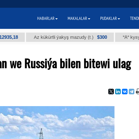
HABARLAR
MAKALALAR
PUDAKLAR
TEND
8
$300
Az kükürtli ýakyş mazudy (t.)
"А" kysymly tehn
n we Russiýa bilen bitewi ulag