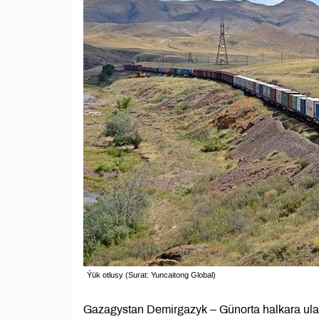
Ýük otlusy (Surat: Yuncaitong Global)
Gazagystan Demirgazyk – Günorta halkara ulag