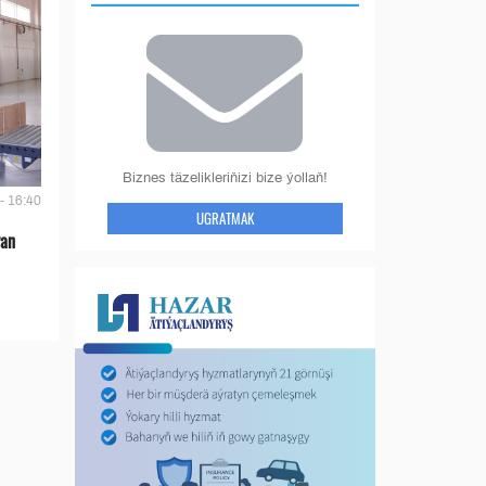
Biznes täzelikleriňizi bize ýollaň!
- 16:40
UGRATMAK
ýan