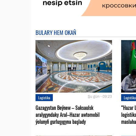
BULARY HEM OKAŇ
Şu gün - 09:23
Logistika
Logistika
Gazagystan Beýnew – Saksaulsk
“Hazar 
aralygyndaky Aral–Hazar awtomobil
logisti
ýolunyň gurluşygyna başlady
maslaha