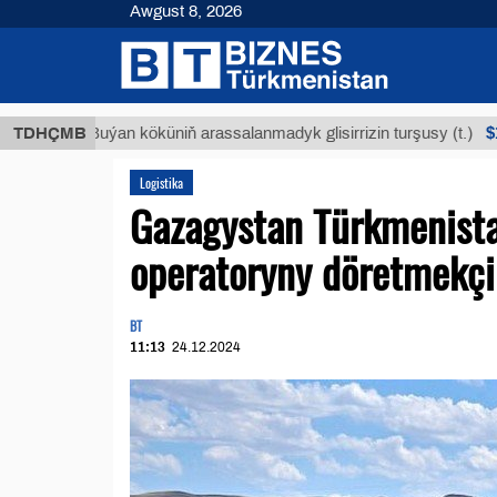
Awgust 8, 2026
$12935,1
TDHÇMB
Buýan köküniň arassalanmadyk glisirrizin turşusy (t.)
Logistika
Gazagystan Türkmenista
operatoryny döretmekçi
BT
11:13
24.12.2024