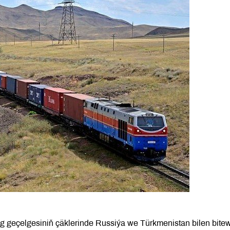
 geçelgesiniň çäklerinde Russiýa we Türkmenistan bilen bitew