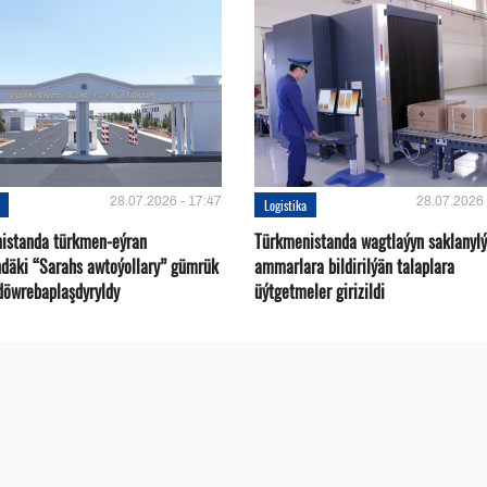
28.07.2026 - 17:47
28.07.2026 
Logistika
istanda türkmen-eýran
Türkmenistanda wagtlaýyn saklanyl
ndäki “Sarahs awtoýollary” gümrük
ammarlara bildirilýän talaplara
döwrebaplaşdyryldy
üýtgetmeler girizildi