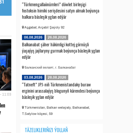
“Türkmengallaönümleri” döwlet birleşigi
fostoksin himiki serişdesini satyn almak boýunça
halkara bäsleşik yglan edýär
Aşgabat, Arçabil Şaýoly 92
06.08.2026
26.08.2026
Balkanabat şäher häkimligi kottej görnüşli
ýaşaýyş jaýlaryny gurmak boýunça bäsleşik yglan
edýär
Балканский велаят, г. Балканабат
03.08.2026
28.08.2026
“Tatneft” JPJ-niň Türkmenistandaky buraw
erginini arassalaýyş blogunyň kärendesi boýunça
- 11:03
bäsleşik yglan edýär
len
Türkmenistan, Balkan welaýaty, Balkanabat,
y
T.Satylow köçesi, 59
TÄZELIKLERIŇIZI ÝOLLAŇ