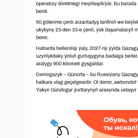
operatory döretmegi meýilleşdirýär. Bu barad
berdi.
50 göterime çenli arzanladyş tarifiniň we beýl
ukybyny 23-den 33-e çenli, ýük daşamalaryň mö
berer.
Habarda bellenilişi ýaly, 2027-nji ýylda Gaza
uzynlykdaky ýoluň gurluşygyna badalga berler
aralygy 900 kilometr gysgaldar.
Demirgazyk – Günorta – bu Russiýany Gazagyst
halkara ulag geçelgesidir. Ol demir, awtomobi
Ýakyn Gündogar ýurtlarynyň arasynda üstaşyr ýü