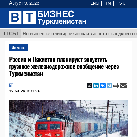
Август 9, 2026
ENG
TM
РУС
Toggl
navig
ГТСБТ
Неочищенная глицирризиновая кислота солодкового корня
Логистика
Россия и Пакистан планируют запустить
грузовое железнодорожное сообщение через
Туркменистан
БТ
12:59
26.12.2024