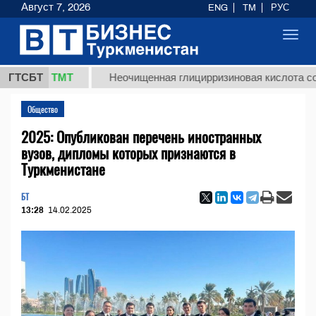
Август 7, 2026
ENG
TM
РУС
Toggl
navig
37,8 ТМТ
ГТСБТ
Неочищенная глицирризиновая кислота солодк
Общество
2025: Опубликован перечень иностранных
вузов, дипломы которых признаются в
Туркменистане
БТ
13:28
14.02.2025