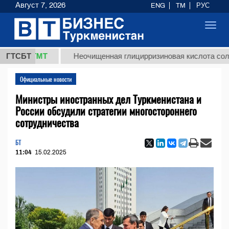
Август 7, 2026
ENG
TM
РУС
Toggl
navig
7,8 ТМТ
ГТСБТ
Неочищенная глицирризиновая кислота солодков
Официальные новости
Министры иностранных дел Туркменистана и
России обсудили стратегии многостороннего
сотрудничества
БТ
11:04
15.02.2025