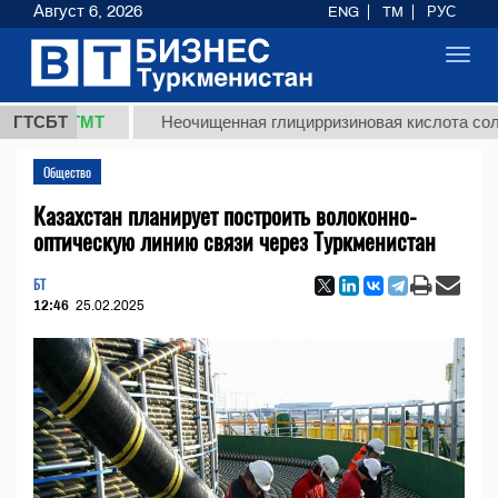
Август 6, 2026
ENG
TM
РУС
Toggl
navig
7,8 ТМТ
ГТСБТ
Неочищенная глицирризиновая кислота солодков
Общество
Казахстан планирует построить волоконно-
оптическую линию связи через Туркменистан
БТ
12:46
25.02.2025