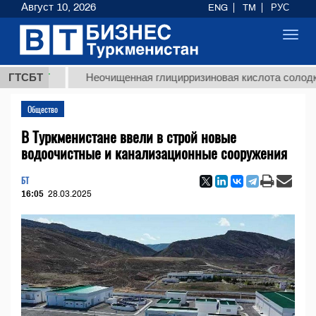
Август 10, 2026
ENG
TM
РУС
Toggl
navig
ТМТ
ГТСБТ
Неочищенная глицирризиновая кислота солодкового 
Общество
В Туркменистане ввели в строй новые
водоочистные и канализационные сооружения
БТ
16:05
28.03.2025