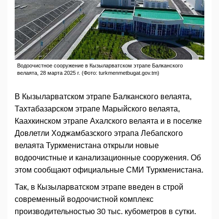
Водоочистное сооружение в Кызыларватском этрапе Балканского
велаята, 28 марта 2025 г. (Фото: turkmenmetbugat.gov.tm)
В Кызыларватском этрапе Балканского велаята,
Тахтабазарском этрапе Марыйского велаята,
Каахкинском этрапе Ахалского велаята и в поселке
Довлетли Ходжамбазского этрапа Лебапского
велаята Туркменистана открыли новые
водоочистные и канализационные сооружения. Об
этом сообщают официальные СМИ Туркменистана.
Так, в Кызыларватском этрапе введен в строй
современный водоочистной комплекс
производительностью 30 тыс. кубометров в сутки.