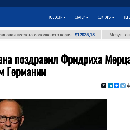
НОВОСТИ
СТАТЬИ
СЕКТОРЫ
ТЕН
$12935,18
 кислота солодкового корня
Мазут топочный 
ана поздравил Фридриха Мерца
м Германии