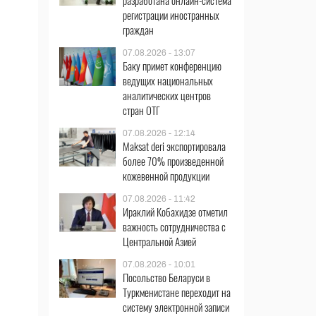
разработана онлайн-система
регистрации иностранных
граждан
07.08.2026 - 13:07
Баку примет конференцию
ведущих национальных
аналитических центров
стран ОТГ
07.08.2026 - 12:14
Maksat deri экспортировала
более 70% произведенной
кожевенной продукции
07.08.2026 - 11:42
Ираклий Кобахидзе отметил
важность сотрудничества с
Центральной Азией
07.08.2026 - 10:01
Посольство Беларуси в
Туркменистане переходит на
систему электронной записи