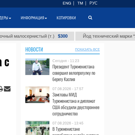
ENG
TM
РУС
ДЕРЫ
ИНФОРМАЦИЯ
КОТИРОВКИ
$300
малосернистый (т.)
Йод технический марки "А" (т.)
НОВОСТИ
ПОКАЗАТЬ ВСЕ
 с
Сегодня - 11:23
Президент Туркменистана
совершил велопрогулку по
берегу Каспия
07.08.2026 - 17:57
Замглавы МИД
Туркменистана и дипломат
США обсудили двустороннее
сотрудничество
07.08.2026 - 13:45
В Туркменистане