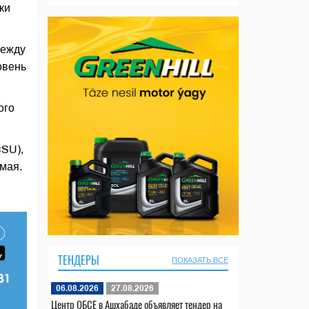
ки
между
овень
ого
CSU),
мая.
ТЕНДЕРЫ
ПОКАЗАТЬ ВСЕ
06.08.2026
27.08.2026
Центр ОБСЕ в Ашхабаде объявляет тендер на