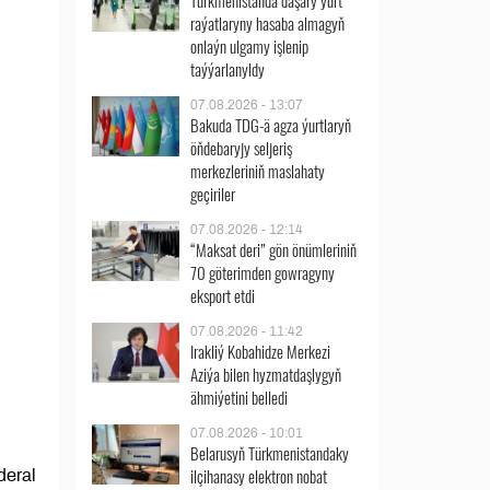
Türkmenistanda daşary ýurt
raýatlaryny hasaba almagyň
onlaýn ulgamy işlenip
taýýarlanyldy
07.08.2026 - 13:07
Bakuda TDG-ä agza ýurtlaryň
öňdebaryjy seljeriş
merkezleriniň maslahaty
geçiriler
07.08.2026 - 12:14
“Maksat deri” gön önümleriniň
70 göterimden gowragyny
eksport etdi
07.08.2026 - 11:42
Irakliý Kobahidze Merkezi
Aziýa bilen hyzmatdaşlygyň
ähmiýetini belledi
07.08.2026 - 10:01
Belarusyň Türkmenistandaky
ilçihanasy elektron nobat
deral