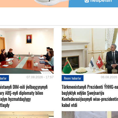
07.08.2026 - 17:57
06.08.2026 
barlar
Resmi habarlar
istanyň DIM-niň ýolbaşçysynyň
Türkmenistanyň Prezidenti ÝHHG-n
ary ABŞ-nyň diplomaty bilen
başlyklyk edýän Şweýsariýa
plaýyn hyzmatdaşlygy
Konfederasiýasynyň wise-prezidentin
tlaşdy
kabul etdi