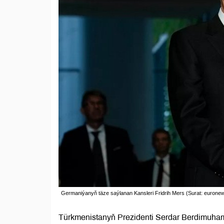
Germaniýanyň täze saýlanan Kansleri Fridrih Mers (Surat: eurone
Türkmenistanyň Prezidenti Serdar Berdimuha