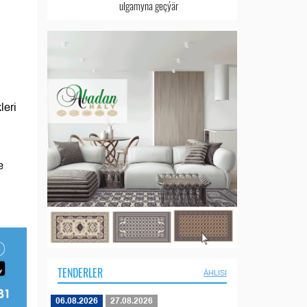
ulgamyna geçýär
leri
e
TENDERLER
ÄHLISI
06.08.2026
27.08.2026