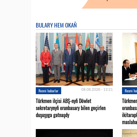
BULARY HEM OKAŇ
08.08.2026 - 13:21
Resmi habarlar
Resmi ha
Türkmen ilçisi ABŞ-nyň Döwlet
Türkmen
sekretarynyň orunbasary bilen geçirlen
orunbas
duşuşyga gatnaşdy
ikitara
maslaha