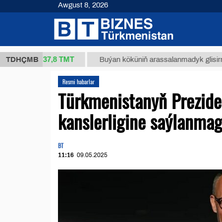
Awgust 8, 2026
37,8 ТМТ
(kg.)
TDHÇMB
Buýan köküniň arassalanmadyk glisirrizin tur
Resmi habarlar
Türkmenistanyň Prezide
kanslerligine saýlanmag
BT
11:16
09.05.2025