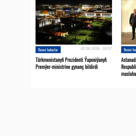
02.08.2026 - 16:57
Resmi habarlar
Resmi ha
Türkmenistanyň Prezidenti Ýaponiýanyň
Astanad
Premýer-ministrine gynanç bildirdi
Respubli
maslaha