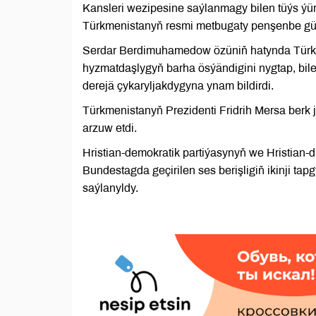
Kansleri wezipesine saýlanmagy bilen tüýs ýü
Türkmenistanyň resmi metbugaty penşenbe gün
Serdar Berdimuhamedow özüniň hatynda Türkm
hyzmatdaşlygyň barha ösýändigini nygtap, bilel
derejä çykaryljakdygyna ynam bildirdi.
Türkmenistanyň Prezidenti Fridrih Mersa berk j
arzuw etdi.
Hristian-demokratik partiýasynyň we Hristian-
Bundestagda geçirilen ses berişligiň ikinji ta
saýlanyldy.