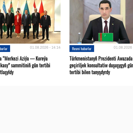
01.08.2026 - 14:14
01.08.2026 
barlar
Resmi habarlar
a “Merkezi Aziýa — Koreýa
Türkmenistanyň Prezidenti Awazada
kasy” sammitiniň gün tertibi
geçiriljek konsultatiw duşuşygyň gü
tlaşyldy
tertibi bilen tanyşdyrdy