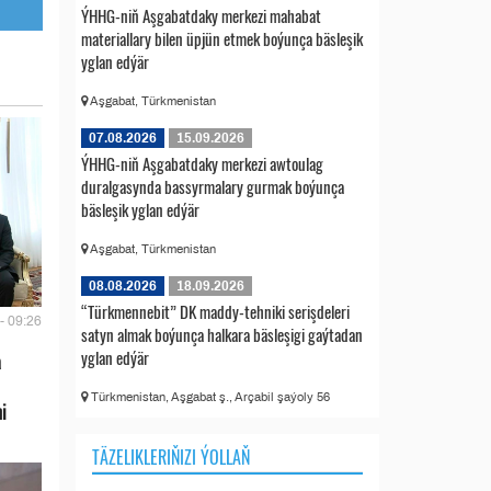
ÝHHG-niň Aşgabatdaky merkezi mahabat
materiallary bilen üpjün etmek boýunça bäsleşik
yglan edýär
Aşgabat, Türkmenistan
07.08.2026
15.09.2026
ÝHHG-niň Aşgabatdaky merkezi awtoulag
duralgasynda bassyrmalary gurmak boýunça
bäsleşik yglan edýär
Aşgabat, Türkmenistan
08.08.2026
18.09.2026
“Türkmennebit” DK maddy-tehniki serişdeleri
- 09:26
satyn almak boýunça halkara bäsleşigi gaýtadan
yglan edýär
a
Türkmenistan, Aşgabat ş., Arçabil şaýoly 56
i
TÄZELIKLERIŇIZI ÝOLLAŇ