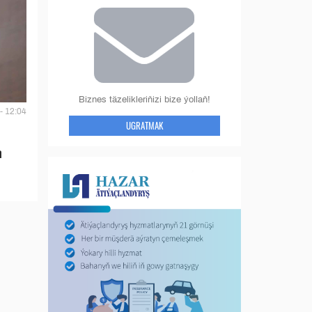
Biznes täzelikleriňizi bize ýollaň!
- 12:04
UGRATMAK
n