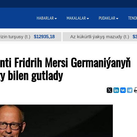
HABARLAR
MAKALALAR
PUDAKLAR
TEND
$12935,18
$300
şusy (t.)
Az kükürtli ýakyş mazudy (t.)
nti Fridrih Mersi Germaniýanyň
y bilen gutlady