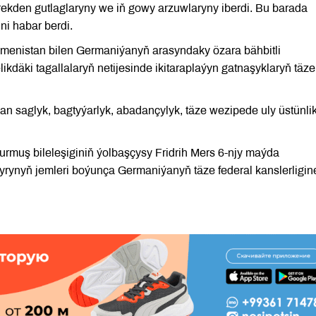
rekden gutlaglaryny we iň gowy arzuwlaryny iberdi. Bu barada
i habar berdi.
enistan bilen Germaniýanyň arasyndaky özara bähbitli
ikdäki tagallalaryň netijesinde ikitaraplaýyn gatnaşyklaryň täze
an saglyk, bagtyýarlyk, abadançylyk, täze wezipede uly üstünlik
durmuş bileleşiginiň ýolbaşçysy Fridrih Mers 6-njy maýda
pgyrynyň jemleri boýunça Germaniýanyň täze federal kanslerligin