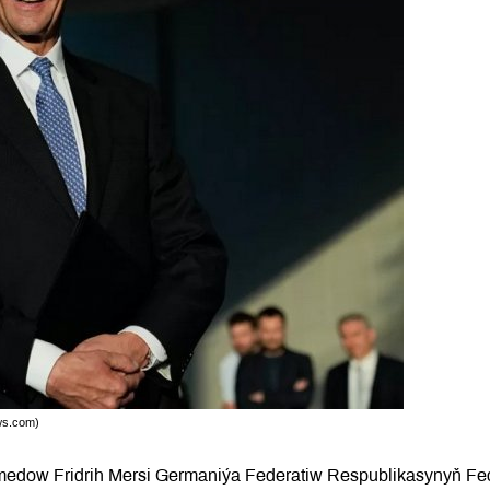
ws.com)
medow Fridrih Mersi Germaniýa Federatiw Respublikasynyň Fe