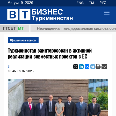
Август 9, 2026
ENG
TM
РУС
Toggl
navig
,8 ТМТ
ГТСБТ
Неочищенная глицирризиновая кислота солодково
Официальные новости
Туркменистан заинтересован в активной
реализации совместных проектов с ЕС
БТ
00:45
09.07.2025