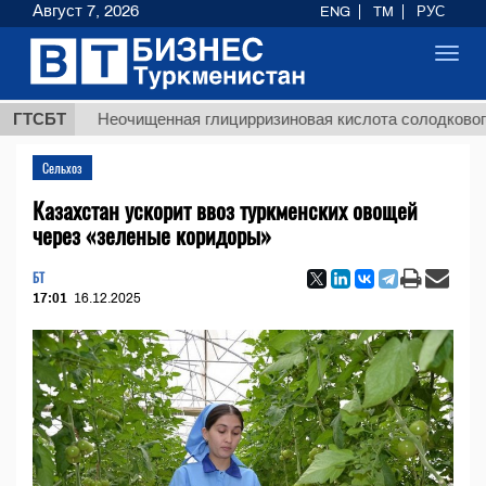
Август 7, 2026
ENG
TM
РУС
Toggl
navig
ГТСБТ
Неочищенная глицирризиновая кислота солодкового корн
Сельхоз
Казахстан ускорит ввоз туркменских овощей
через «зеленые коридоры»
БТ
17:01
16.12.2025