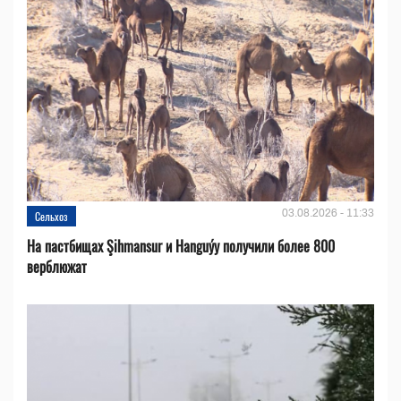
03.08.2026 - 11:33
Сельхоз
На пастбищах Şihmansur и Hanguýy получили более 800
верблюжат