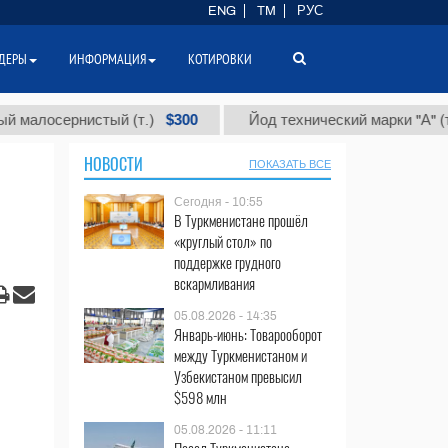
ENG
TM
РУС
ДЕРЫ
ИНФОРМАЦИЯ
КОТИРОВКИ
$300
$86 
ернистый (т.)
Йод технический марки "А" (т.)
НОВОСТИ
ПОКАЗАТЬ ВСЕ
Сегодня - 10:55
В Туркменистане прошёл
«круглый стол» по
поддержке грудного
вскармливания
05.08.2026 - 14:35
Январь-июнь: Товарооборот
между Туркменистаном и
Узбекистаном превысил
$598 млн
05.08.2026 - 11:11