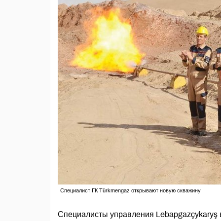
Специалист ГК Türkmengaz открывают новую скважину
Специалисты управления Lebapgazçykaryş в