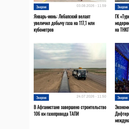
03.08.2026 - 11:59
Энергия
Энергия
Январь-июнь: Лебапский велаят
ГК «Тур
увеличил добычу газа на 117,1 млн
модерни
кубометров
на ТНК
24.07.2026 - 11:50
Энергия
Энергия
В Афганистане завершено строительство
Эконом
106 км газопровода ТАПИ
Дефтер
междуна