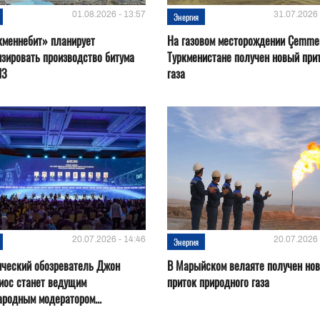
01.08.2026 - 13:57
31.07.2026 
Энергия
кменнебит» планирует
На газовом месторождении Çemmer
зировать производство битума
Туркменистане получен новый при
ПЗ
газа
20.07.2026 - 14:46
20.07.2026 
Энергия
ический обозреватель Джон
В Марыйском велаяте получен но
иос станет ведущим
приток природного газа
родным модератором...