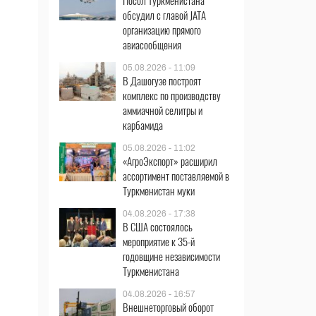
Посол Туркменистана
обсудил с главой JATA
организацию прямого
авиасообщения
05.08.2026 - 11:09
В Дашогузе построят
комплекс по производству
аммиачной селитры и
карбамида
05.08.2026 - 11:02
«АгроЭкспорт» расширил
ассортимент поставляемой в
Туркменистан муки
04.08.2026 - 17:38
В США состоялось
мероприятие к 35-й
годовщине независимости
Туркменистана
04.08.2026 - 16:57
Внешнеторговый оборот