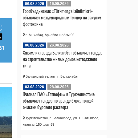
06.08.2026
16.09.2026
Гособъединение «Türkmengallaönümleri»
объявляет международный тендер на закупку
фостоксина
г. Ашхабад, Арчабил шаёлы 92
06.08.2026
26.08.2026
Хякимлик города Балканабат объявляет тендер
на строительство жилых домов коттеджного
типа
Балканский велаят, г. Балканабат
03.08.2026
28.08.2026
Филиал ПАО «Татнефть» в Туркменистане
объявляет тендер по аренде блока тонкой
очистки бурового раствора
Туркменистан, г. Балканабад, ул. Т. Сатылова,
квартал 150, дом 59