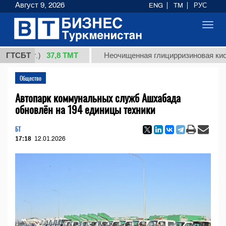
Август 9, 2026
ENG
TM
РУС
Toggl
navig
37,8 ТМТ
(кг.)
ГТСБТ
Неочищенная глицирризиновая кислота с
Общество
Автопарк коммунальных служб Ашхабада
обновлён на 194 единицы техники
БТ
17:18
12.01.2026