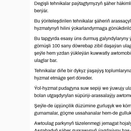
Degişli tehnikalar paýtagtymyzyň şäher häkim
berýär.
Bu ýöriteleşdirilen tehnikalar şäheriň arassaç
hyzmatynyň hilini ýokarlandyrmaga gönükdirild
Bu tapgyrda esasy üns durmuş galyndylaryny 
görnüşli 100 sany döwrebap zibil daşaýan ulag
şeýle hem yzdan ýükleýän kuwwatly awtomobil
ulaglar bar.
Tehnikalar diňe bir dykyz ýaşaýyş toplumlaryna
hyzmat etmäge şert döreder.
Ýol-hyzmat pudagyna suw sepiji we ýuwujy ula
bolan utgaşdyrylan süpüriji-arassalaýjy awtom
Şeýle-de üpjünçilik düzümine gurluşyk we kömek
gurnamalar, göçme ussahanalar hem-de gulluk 
Awtoulag parkynyň täzelenmegi jemagat hojalyk 
Aşgabadyň şäher gurşawynyň ýagdaýyny has-d