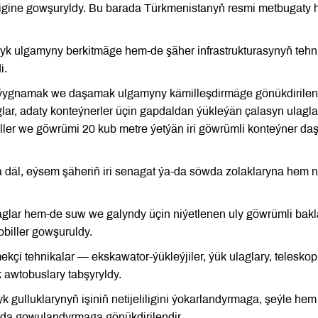
ligine gowşuryldy. Bu barada Türkmenistanyň resmi metbugaty 
ylyk ulgamyny berkitmäge hem-de şäher infrastrukturasynyň tehn
i.
ýygnamak we daşamak ulgamyny kämilleşdirmäge gönükdirilen 
lar, adaty konteýnerler üçin gapdaldan ýükleýän çalasyn ulagla
ler we göwrümi 20 kub metre ýetýän iri göwrümli konteýner da
 däl, eýsem şäheriň iri senagat ýa-da söwda zolaklaryna hem ne
glar hem-de suw we galyndy üçin niýetlenen uly göwrümli bakl
obiller gowşuruldy.
çi tehnikalar — ekskawator-ýükleýjiler, ýük ulaglary, teleskop
awtobuslary tabşyryldy.
gulluklarynyň işiniň netijeliligini ýokarlandyrmaga, şeýle hem
a gowulandyrmaga gönükdirilendir.