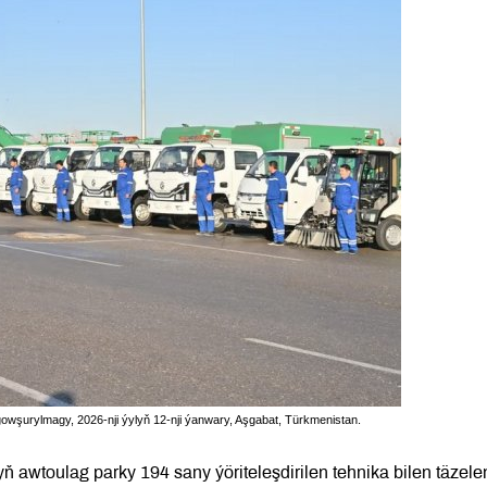
 gowşurylmagy, 2026-nji ýylyň 12-nji ýanwary, Aşgabat, Türkmenistan.
ň awtoulag parky 194 sany ýöriteleşdirilen tehnika bilen täzele