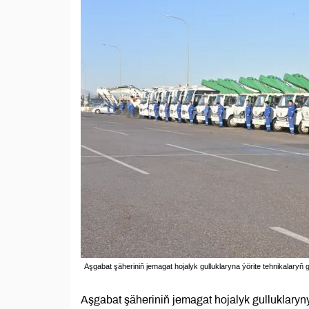
Aşgabat şäheriniň jemagat hojalyk gulluklaryna ýörite tehnikalaryň
Aşgabat şäheriniň jemagat hojalyk gulluklaryny