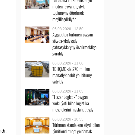
Buharada Türkmenistanyň
medeni-syýahatçylyk
toplumyny döretmek
meýilleşdirilýär
06.08.2026 - 13:50
Aşgabatda türkmen-owgan
söwda-ykdysady
gatnaşyklaryny ösdürmeklige
garaldy
06.08.2026 - 11:06
TDHÇMB-da 270 million
manatlyk nebit ýol bitumy
satyldy
06.08.2026 - 11:03
“Hazar Logistik” owgan
wekiliýeti bilen logistika
meselelerini maslahatlaşdy
06.08.2026 - 10:55
Türkmenistanda ene süýdi bilen
iýmitlendirmegi goldamak
ndi.