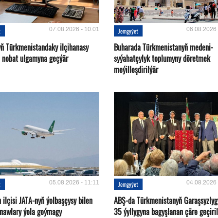
07.08.2026 - 10:01
06.08.2026 
t
Jemgyýet
yň Türkmenistandaky ilçihanasy
Buharada Türkmenistanyň medeni-
n nobat ulgamyna geçýär
syýahatçylyk toplumyny döretmek
meýilleşdirilýär
05.08.2026 - 11:11
04.08.2026 
t
Jemgyýet
ilçisi JATA-nyň ýolbaşçysy bilen
ABŞ-da Türkmenistanyň Garaşsyzlyg
tnawlary ýola goýmagy
35 ýyllygyna bagyşlanan çäre geçiril