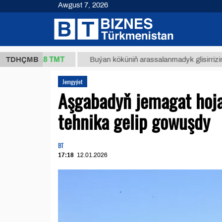
Awgust 7, 2026
37,8 ТМТ
.)
TDHÇMB
Buýan köküniň arassalanmadyk glisirrizin turşus
Jemgyýet
Aşgabadyň jemagat hojal
tehnika gelip gowuşdy
BT
17:18
12.01.2026