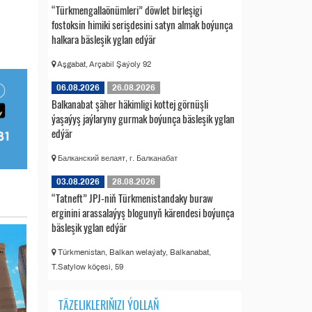
“Türkmengallaönümleri” döwlet birleşigi
fostoksin himiki serişdesini satyn almak boýunça
halkara bäsleşik yglan edýär
Aşgabat, Arçabil Şaýoly 92
06.08.2026
26.08.2026
Balkanabat şäher häkimligi kottej görnüşli
ýaşaýyş jaýlaryny gurmak boýunça bäsleşik yglan
edýär
Балканский велаят, г. Балканабат
03.08.2026
28.08.2026
“Tatneft” JPJ-niň Türkmenistandaky buraw
erginini arassalaýyş blogunyň kärendesi boýunça
bäsleşik yglan edýär
Türkmenistan, Balkan welaýaty, Balkanabat,
T.Satylow köçesi, 59
TÄZELIKLERIŇIZI ÝOLLAŇ