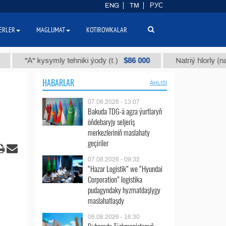
ENG
TM
РУС
ERLER
MAGLUMAT
KOTIROWKALAR
$86 000
"А" kysymly tehniki ýody (t.)
Natriý hlorly (nahar du
HABARLAR
ÄHLISI
07.08.2026 - 13:07
Bakuda TDG-ä agza ýurtlaryň
öňdebaryjy seljeriş
merkezleriniň maslahaty
geçiriler
07.08.2026 - 09:32
“Hazar Logistik” we “Hyundai
Corporation” logistika
pudagyndaky hyzmatdaşlygy
maslahatlaşdy
06.08.2026 - 16:30