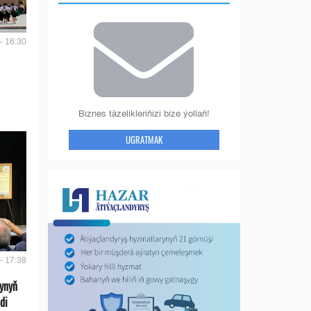
- 16:30
Biznes täzelikleriňizi bize ýollaň!
UGRATMAK
- 17:38
ynyň
di