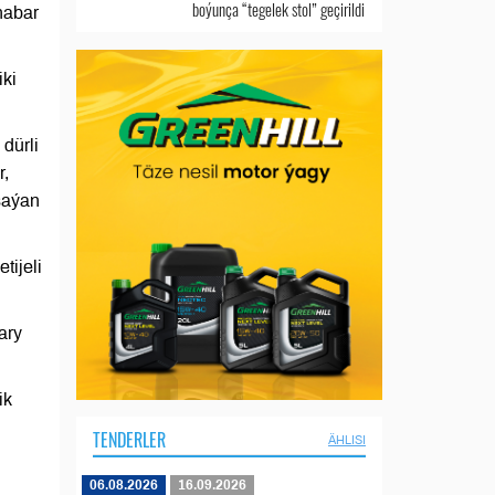
boýunça “tegelek stol” geçirildi
habar
iki
dürli
r,
şaýan
tijeli
ary
ik
TENDERLER
ÄHLISI
06.08.2026
16.09.2026