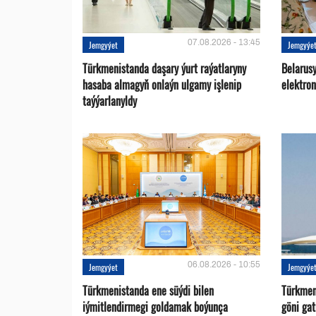
07.08.2026 - 13:45
Jemgyýet
Jemgyýe
Türkmenistanda daşary ýurt raýatlaryny
Belarus
hasaba almagyň onlaýn ulgamy işlenip
elektro
taýýarlanyldy
06.08.2026 - 10:55
Jemgyýet
Jemgyýe
Türkmenistanda ene süýdi bilen
Türkmen 
iýmitlendirmegi goldamak boýunça
göni ga