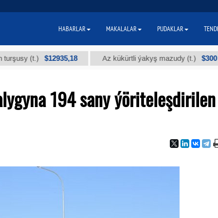
HABARLAR
MAKALALAR
PUDAKLAR
TEND
$12935,18
$300
y (t.)
Az kükürtli ýakyş mazudy (t.)
ygyna 194 sany ýöriteleşdirilen