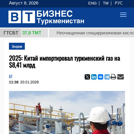
Август 8, 2026
ENG
TM
РУС
Toggl
navig
37,8 ТМТ
г.)
ГТСБТ
Неочищенная глицирризиновая кислота сол
Энергия
2025: Китай импортировал туркменский газ на
$8,41 млрд
БТ
11:38
20.01.2026