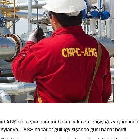
rd ABŞ dollaryna barabar bolan türkmen tebigy gazyny import e
gylanyp, TASS habarlar gullugy sişenbe güni habar berdi.