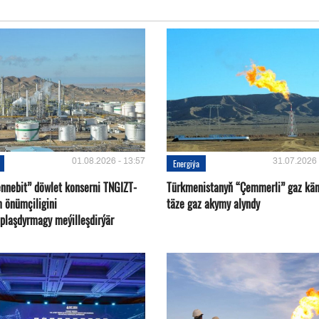
01.08.2026 - 13:57
31.07.2026 
Energiýa
nnebit” döwlet konserni TNGIZT-
Türkmenistanyň “Çemmerli” gaz kä
m önümçiligini
täze gaz akymy alyndy
plaşdyrmagy meýilleşdirýär