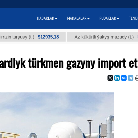
HABARLAR
MAKALALAR
PUDAKLAR
TEND
$12935,18
$300
rşusy (t.)
Az kükürtli ýakyş mazudy (t.)
ardlyk türkmen gazyny import et