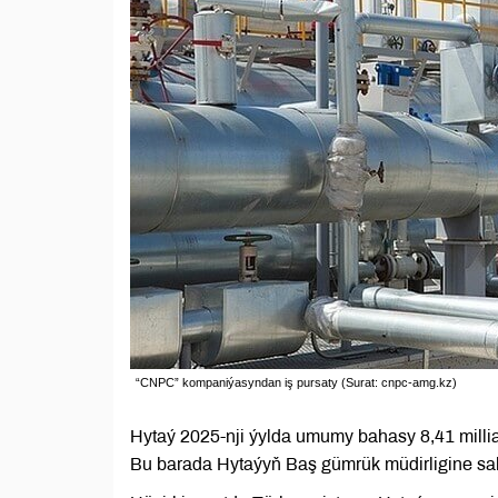
“CNPC” kompaniýasyndan iş pursaty (Surat: cnpc-amg.kz)
Hytaý 2025-nji ýylda umumy bahasy 8,41 millia
Bu barada Hytaýyň Baş gümrük müdirligine sal