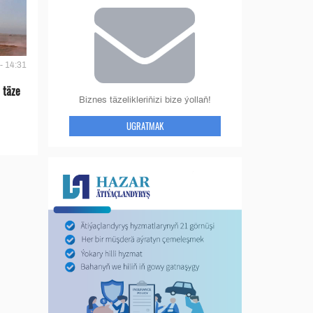
- 14:31
 täze
Biznes täzelikleriňizi bize ýollaň!
UGRATMAK