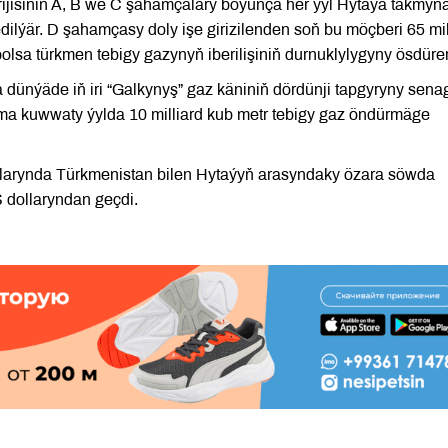
ijisiniň A, B we C şahamçalary boýunça her ýyl Hytaýa takmyn
edilýär. D şahamçasy doly işe girizilenden soň bu möçberi 65 mil
bolsa türkmen tebigy gazynyň iberilişiniň durnuklylygyny ösdürer
nýäde iň iri “Galkynyş” gaz käniniň dördünji tapgyryny sena
ama kuwwaty ýylda 10 milliard kub metr tebigy gaz öndürmäge
larynda Türkmenistan bilen Hytaýyň arasyndaky özara söwda
 dollaryndan geçdi.