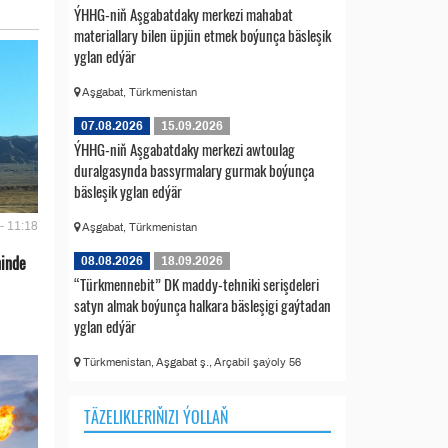
ÝHHG-niň Aşgabatdaky merkezi mahabat
materiallary bilen üpjün etmek boýunça bäsleşik
yglan edýär
Aşgabat, Türkmenistan
07.08.2026
15.09.2026
ÝHHG-niň Aşgabatdaky merkezi awtoulag
duralgasynda bassyrmalary gurmak boýunça
bäsleşik yglan edýär
- 11:18
Aşgabat, Türkmenistan
ninde
08.08.2026
18.09.2026
“Türkmennebit” DK maddy-tehniki serişdeleri
satyn almak boýunça halkara bäsleşigi gaýtadan
yglan edýär
Türkmenistan, Aşgabat ş., Arçabil şaýoly 56
TÄZELIKLERIŇIZI ÝOLLAŇ