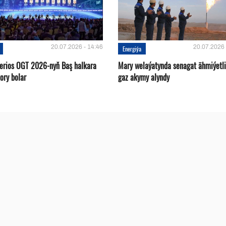
20.07.2026 - 14:46
20.07.2026 
Energiýa
terios OGT 2026-nyň Baş halkara
Mary welaýatynda senagat ähmiýetli
ory bolar
gaz akymy alyndy