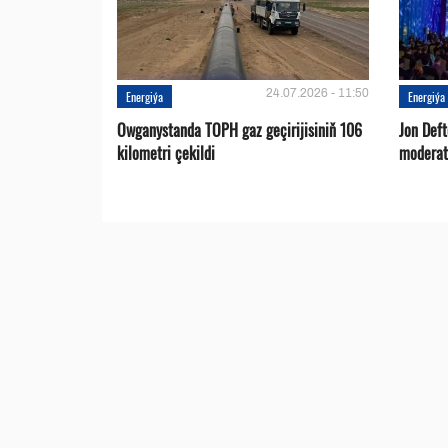
24.07.2026 - 11:50
Energiýa
Energiýa
Owganystanda TOPH gaz geçirijisiniň 106
Jon Def
kilometri çekildi
moderat