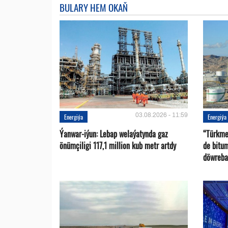
BULARY HEM OKAŇ
03.08.2026 - 11:59
Energiýa
Energiýa
Ýanwar-iýun: Lebap welaýatynda gaz
“Türkme
önümçiligi 117,1 million kub metr artdy
de bitu
döwreba