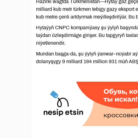
Häzirki wagtda Türkmenistan—Hytaý gaz geçir
milliard kub metr türkmen tebigy gazy eksport 
kub metre çenli artdyrmak meýilleşdirilýär. Bu 
Hytaýyň CNPC kompaniýasy şu ýylyň başynda dü
taýdan özleşdirmäge girişer. Bu tapgyryň tasl
niýetlenendir.
Mundan başga-da, şu ýylyň ýanwar–noýabr aý
dolanyşygy 9 milliard 164 million 931 müň ABŞ