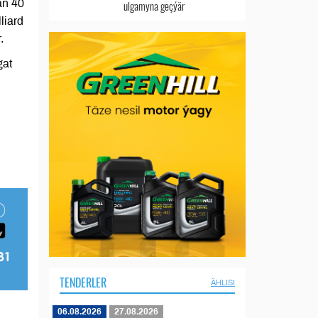
an 40
ulgamyna geçýär
liard
.
gat
TENDERLER
ÄHLISI
06.08.2026
27.08.2026