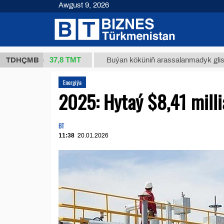
Awgust 9, 2026
37,8 ТМТ
 (kg.)
TDHÇMB
Buýan köküniň arassalanmadyk glisirrizin tu
Energiýa
2025: Hytaý $8,41 milli
BT
11:38
20.01.2026