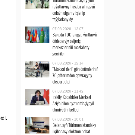
Türkmenistanda daşary ýurt
raýatlaryny hasaba almagyň
onlaýn ulgamy işlenip
taýýarlanyldy
07.08.2026 - 13:07
Bakuda TDG-ä agza ýurtlaryň
öňdebaryjy seljeriş
merkezleriniň maslahaty
geçiriler
07.08.2026 - 12:14
“Maksat deri” gön önümleriniň
70 göterimden gowragyny
eksport etdi
07.08.2026 - 11:42
Irakliý Kobahidze Merkezi
Aziýa bilen hyzmatdaşlygyň
ähmiýetini belledi
tdi.
07.08.2026 - 10:01
Belarusyň Türkmenistandaky
ilçihanasy elektron nobat