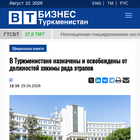
Август 10, 2026
ENG
TM
РУС
Toggl
navig
37,8 ТМТ
г.)
ГТСБТ
Неочищенная глицирризиновая кислота сол
Официальные новости
В Туркменистане назначены и освобождены от
должностей хякимы ряда этрапов
БТ
12:16
25.04.2026