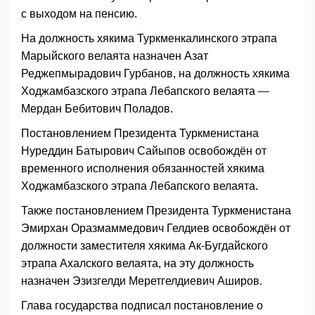
с выходом на пенсию.
На должность хякима Туркменкалинского этрапа
Марыйского велаята назначен Азат
Реджепмырадович Гурбанов, на должность хякима
Ходжамбазского этрапа Лебапского велаята —
Мердан Бебитович Поладов.
Постановлением Президента Туркменистана
Нуреддин Батырович Сайыпов освобождён от
временного исполнения обязанностей хякима
Ходжамбазского этрапа Лебапского велаята.
Также постановлением Президента Туркменистана
Эмирхан Оразмаммедович Гелдиев освобождён от
должности заместителя хякима Ак-Бугдайского
этрапа Ахалского велаята, на эту должность
назначен Эзизгелди Меретгелдиевич Аширов.
Глава государства подписал постановление о