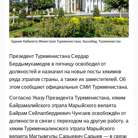
Здание Кабинета Министров Туркменистана, Ашхабад, Туркменистан
Президент Туркменистана Сердар
Бердымухамедов в пятницу освободил от
должностей и назначил на новые посты хякимов
ряда этрапов страны, а также их заместителей. Об
этом сообщают официальные СМИ Туркменистана.
Согласно Указу Президента Туркменистана, хяким
Байрамалийского этрапа Марыйского велаята
Байрам Сейлапбердиевич Чунгаев освобождён от
должности в связи с переходом на другую работу, а
хяким Туркменкалинского этрапа Марыйского
велаята Магтымгулы Сарыевич Сарыев — в связи