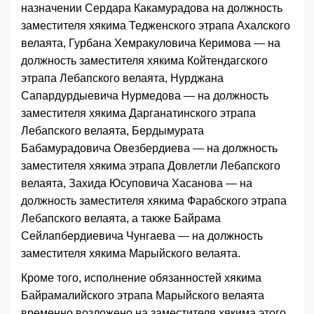
назначении Сердара Какамурадова на должность
заместителя хякима Тедженского этрапа Ахалского
велаята, Гурбана Хемракуловича Керимова — на
должность заместителя хякима Койтендагского
этрапа Лебапского велаята, Нурджана
Сапардурдыевича Нурмедова — на должность
заместителя хякима Дарганатинского этрапа
Лебапского велаята, Бердымурата
Бабамурадовича Овезбердиева — на должность
заместителя хякима этрапа Довлетли Лебапского
велаята, Захида Юсуповича Хасанова — на
должность заместителя хякима Фарабского этрапа
Лебапского велаята, а также Байрама
Сейлапбердиевича Чунгаева — на должность
заместителя хякима Марыйского велаята.
Кроме того, исполнение обязанностей хякима
Байрамалийского этрапа Марыйского велаята
временно возложено на заместителя хякима этого