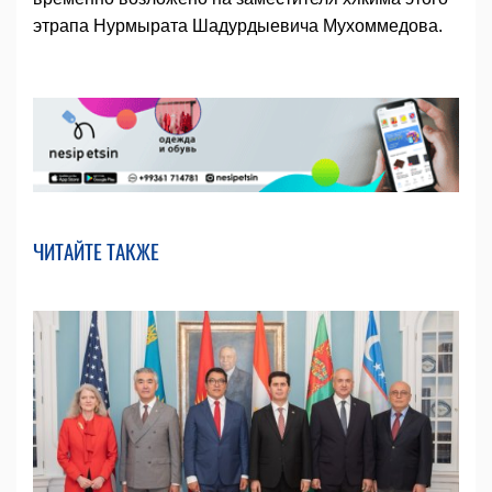
этрапа Нурмырата Шадурдыевича Мухоммедова.
ЧИТАЙТЕ ТАКЖЕ