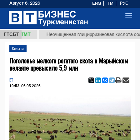
Август 6, 2026
ENG
TM
РУС
Toggl
navig
,8 ТМТ
ГТСБТ
Неочищенная глицирризиновая кислота солодково
Сельхоз
Поголовье мелкого рогатого скота в Марыйском
велаяте превысило 5,9 млн
БТ
10:52
06.05.2026