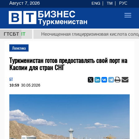
Август 7, 2026
ENG
TM
РУС
Toggl
navig
 ТМТ
ГТСБТ
Неочищенная глицирризиновая кислота солодкового
Логистика
Туркменистан готов предоставлять свой порт на
Каспии для стран СНГ
БТ
10:59
30.05.2026